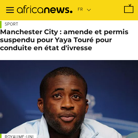
Passer
au
contenu
principal
SPORT
Manchester City : amende et permis
suspendu pour Yaya Touré pour
conduite en état d'ivresse
ROYAUME-UNI