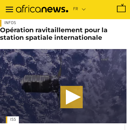
Passer
au
contenu
principal
INFOS
Opération ravitaillement pour la
station spatiale internationale
ISS