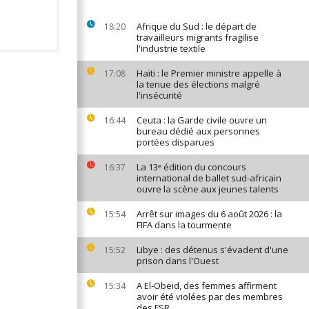
Afrique du Sud : le départ de
18:20
travailleurs migrants fragilise
l'industrie textile
Haïti : le Premier ministre appelle à
17:08
la tenue des élections malgré
l'insécurité
Ceuta : la Garde civile ouvre un
16:44
bureau dédié aux personnes
portées disparues
La 13ᵉ édition du concours
16:37
international de ballet sud-africain
ouvre la scène aux jeunes talents
Arrêt sur images du 6 août 2026 : la
15:54
FIFA dans la tourmente
Libye : des détenus s'évadent d'une
15:52
prison dans l'Ouest
A El-Obeid, des femmes affirment
15:34
avoir été violées par des membres
des FSR