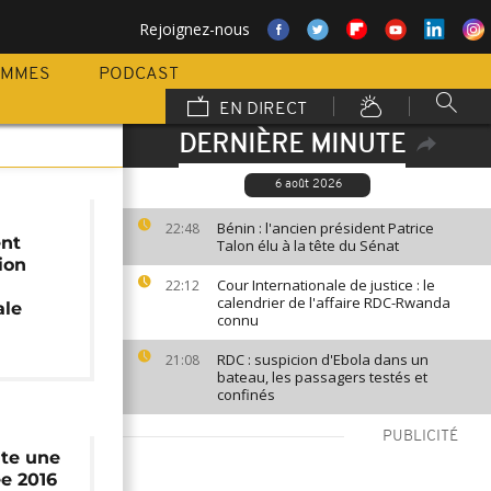
Rejoignez-nous
AMMES
PODCAST
EN DIRECT
DERNIÈRE MINUTE
6 août 2026
Bénin : l'ancien président Patrice
22:48
ent
Talon élu à la tête du Sénat
ion
Cour Internationale de justice : le
22:12
calendrier de l'affaire RDC-Rwanda
ale
connu
RDC : suspicion d'Ebola dans un
21:08
bateau, les passagers testés et
confinés
PUBLICITÉ
ite une
e 2016