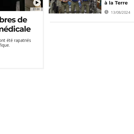
à la Terre
01:00
13/08/2024
bres de
 médicale
nt été rapatriés
fique.