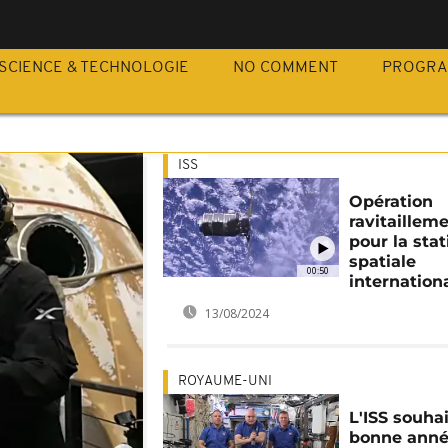
SCIENCE & TECHNOLOGIE
NO COMMENT
PROGR
ISS
Opération
ravitaillem
pour la stat
spatiale
00:50
internation
13/08/2024
ROYAUME-UNI
L'ISS souha
bonne anné