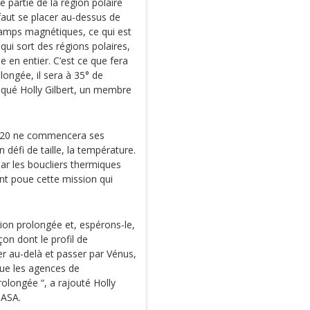
 partie de la région polaire
 faut se placer au-dessus de
 champs magnétiques, ce qui est
qui sort des régions polaires,
le en entier. C’est ce que fera
longée, il sera à 35° de
liqué Holly Gilbert, un membre
r 2020 ne commencera ses
 défi de taille, la température.
par les boucliers thermiques
ant poue cette mission qui
ion prolongée et, espérons-le,
on dont le profil de
ller au-delà et passer par Vénus,
 que les agences de
rolongée “, a rajouté Holly
NASA.