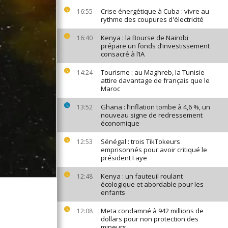
Crise énergétique à Cuba : vivre au
16:55
rythme des coupures d'électricité
Kenya : la Bourse de Nairobi
16:40
prépare un fonds d’investissement
consacré à l’IA
Tourisme : au Maghreb, la Tunisie
14:24
attire davantage de français que le
Maroc
Ghana : l’inflation tombe à 4,6 %, un
13:52
nouveau signe de redressement
économique
Sénégal : trois TikTokeurs
12:53
emprisonnés pour avoir critiqué le
président Faye
Kenya : un fauteuil roulant
12:48
écologique et abordable pour les
enfants
Meta condamné à 942 millions de
12:08
dollars pour non protection des
mineurs