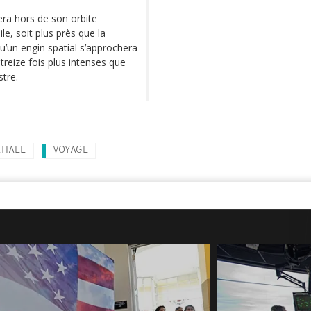
uera hors de son orbite
le, soit plus près que la
u’un engin spatial s’approchera
 treize fois plus intenses que
stre.
TIALE
VOYAGE