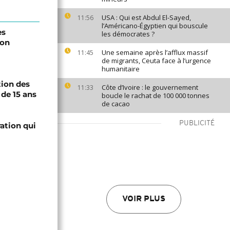
USA : Qui est Abdul El-Sayed,
11:56
l’Américano-Égyptien qui bouscule
es
les démocrates ?
lon
Une semaine après l’afflux massif
11:45
de migrants, Ceuta face à l’urgence
humanitaire
tion des
Côte d’Ivoire : le gouvernement
11:33
de 15 ans
boucle le rachat de 100 000 tonnes
de cacao
PUBLICITÉ
ation qui
VOIR PLUS