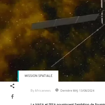
MISSION SPATIALE
Dernière MAJ:
13/08/2024
By Africanews
La NASA et l’ESA nourrissent l’ambition de fourn