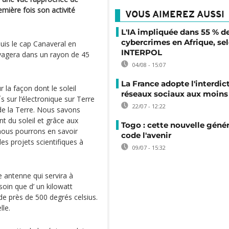
emière fois son activité
VOUS AIMEREZ AUSSI
L'IA impliquée dans 55 % d
cybercrimes en Afrique, se
uis le cap Canaveral en
INTERPOL
voyagera dans un rayon de 45
04/08 - 15:07
La France adopte l'interdic
la façon dont le soleil
réseaux sociaux aux moins 
t´s sur l‘électronique sur Terre
22/07 - 12:22
 de la Terre. Nous savons
 du soleil et grâce aux
Togo : cette nouvelle génér
nous pourrons en savoir
code l'avenir
es projets scientifiques à
09/07 - 15:32
e antenne qui servira à
oin que d’ un kilowatt
de près de 500 degrés celsius.
lle.