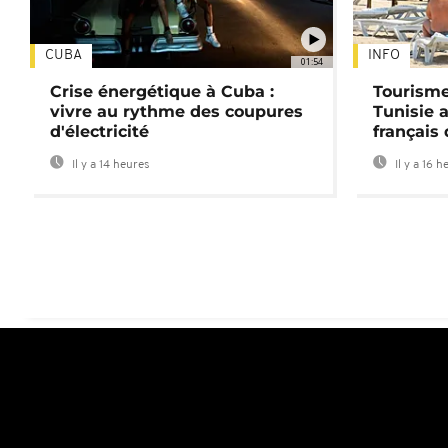
CUBA
INFO
01:54
Crise énergétique à Cuba :
Tourisme
vivre au rythme des coupures
Tunisie 
d'électricité
français
Il y a 14 heures
Il y a 16 h