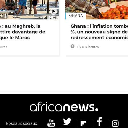
GHANA
01:01
 : au Maghreb, la
Ghana : l’inflation tomb
attire davantage de
%, un nouveau signe de
 que le Maroc
redressement économi
eures
Il y a 17 heures
Réseaux sociaux