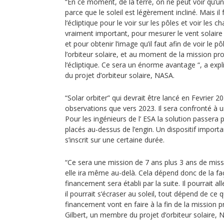
“En ce moment, de la terre, on ne peut voir qu’une
parce que le soleil est légèrement incliné. Mais il
l‘écliptique pour le voir sur les pôles et voir les
vraiment important, pour mesurer le vent solaire 
et pour obtenir l’image qu’il faut afin de voir le pô
l’orbiteur solaire, et au moment de la mission pro
l‘écliptique. Ce sera un énorme avantage “, a exp
du projet d’orbiteur solaire, NASA.
“Solar orbiter” qui devrait être lancé en Fevrie
observations que vers 2023. Il sera confronté à un
Pour les ingénieurs de l’ ESA la solution passera 
placés au-dessus de l’engin. Un dispositif import
s’inscrit sur une certaine durée.
“Ce sera une mission de 7 ans plus 3 ans de miss
elle ira même au-delà. Cela dépend donc de la faç
financement sera établi par la suite. Il pourrait a
il pourrait s‘écraser au soleil, tout dépend de ce
financement vont en faire à la fin de la mission p
Gilbert, un membre du projet d’orbiteur solaire, 