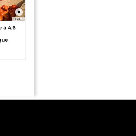
00:51
e à 4,6
que