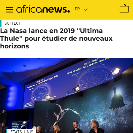
Passer
au
contenu
principal
SCI TECH
La Nasa lance en 2019 ''Ultima
Thule'' pour étudier de nouveaux
horizons
ETATS-UNIS