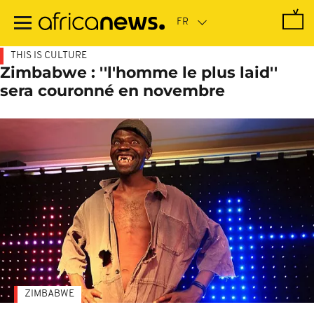
Passer
au
contenu
principal
THIS IS CULTURE
Zimbabwe : ''l'homme le plus laid''
sera couronné en novembre
ZIMBABWE