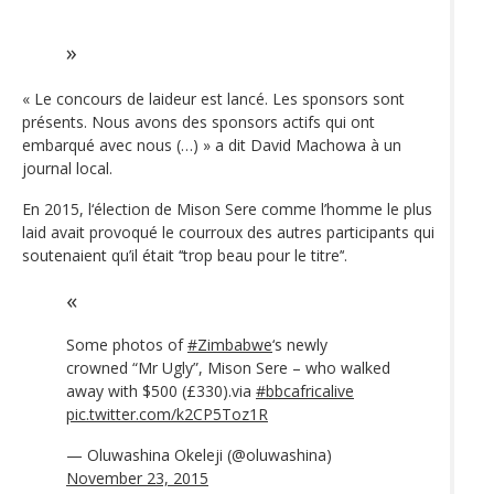
« Le concours de laideur est lancé. Les sponsors sont
présents. Nous avons des sponsors actifs qui ont
embarqué avec nous (…) » a dit David Machowa à un
journal local.
En 2015, l‘élection de Mison Sere comme l’homme le plus
laid avait provoqué le courroux des autres participants qui
soutenaient qu’il était ‘‘trop beau pour le titre’‘.
Some photos of
#Zimbabwe
‘s newly
crowned “Mr Ugly”, Mison Sere – who walked
away with $500 (£330).via
#bbcafricalive
pic.twitter.com/k2CP5Toz1R
— Oluwashina Okeleji (@oluwashina)
November 23, 2015