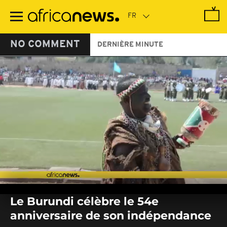
Passer
au
contenu
principal
NO COMMENT
DERNIÈRE MINUTE
0
seconds
Le Burundi célèbre le 54e
of
0
anniversaire de son indépendance
seconds