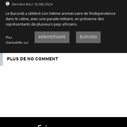
Dernière MAJ:
13/08/2024
Le Burundi a célébré son 54ème anniversaire de l’Independence
dans le calme, avec une parade militaire, en présence des
représentants de plusieurs pays africains.
ANNIVERSAIRE
BURUNDI
Plus
d'actualités sur
PLUS DE NO COMMENT