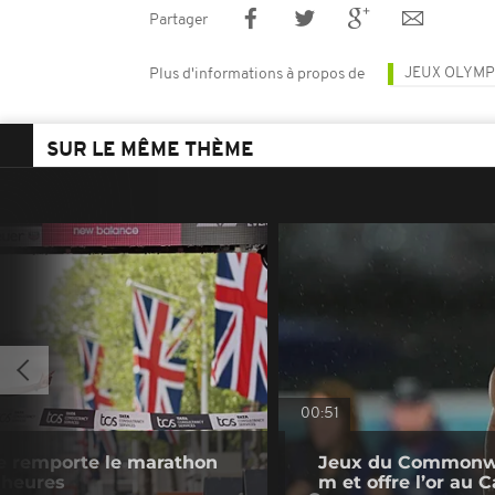
Partager
JEUX OLYMP
Plus d'informations à propos de
SUR LE MÊME THÈME
00:51
e remporte le marathon
Jeux du Commonwea
 heures
m et offre l’or au