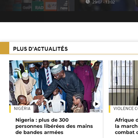
29/07 - 13:02
PLUS D'ACTUALITÉS
NIGÉRIA
VIOLENCE C
02:08
Nigeria : plus de 300
Afrique 
personnes libérées des mains
la march
de bandes armées
combat 