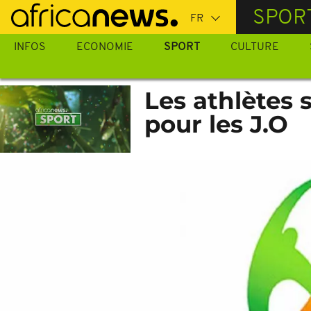
Passer
SPOR
au
contenu
INFOS
ECONOMIE
SPORT
CULTURE
principal
Les athlètes 
pour les J.O