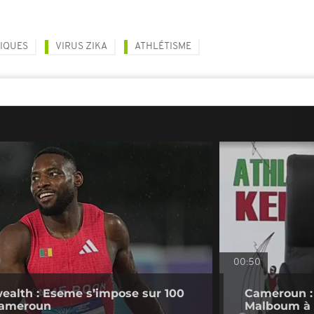
IQUES
VIRUS ZIKA
ATHLÉTISME
00:50
lth : Eseme s’impose sur 100
Cameroun :
 Cameroun
Malboum à l