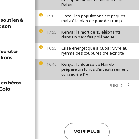
Rabat
Gaza : les populations sceptiques
19:03
 soutien à
malgré le plan de paix de Trump
t son
Kenya : la mort de 15 éléphants
17:55
dans un parc fait polémique
Crise énergétique à Cuba : vivre au
16:55
recruter
rythme des coupures d'électricité
lions
Kenya : la Bourse de Nairobi
16:40
prépare un fonds d’investissement
consacré à l’IA
i en héros
PUBLICITÉ
-Colo
VOIR PLUS