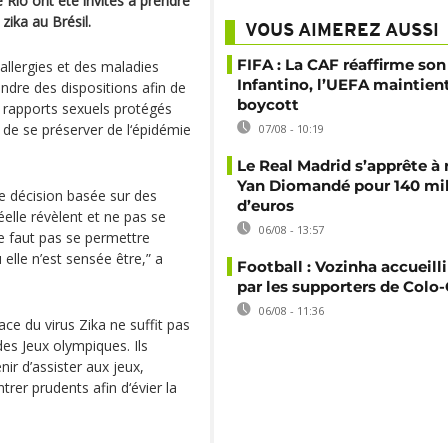
 Rio ont été invités à prendre
zika au Brésil.
VOUS AIMEREZ AUSSI
FIFA : La CAF réaffirme son
 allergies et des maladies
Infantino, l’UEFA maintien
endre des dispositions afin de
boycott
 rapports sexuels protégés
de se préserver de l‘épidémie
07/08 - 10:19
Le Real Madrid s’apprête à 
Yan Diomandé pour 140 mil
ne décision basée sur des
d’euros
elle révèlent et ne pas se
06/08 - 13:57
 ne faut pas se permettre
lle n’est sensée être,” a
Football : Vozinha accueill
par les supporters de Colo
06/08 - 11:36
ce du virus Zika ne suffit pas
 des Jeux olympiques. Ils
r d’assister aux jeux,
rer prudents afin d‘évier la