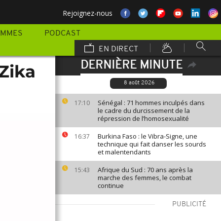
Rejoignez-nous
AMMES
PODCAST
EN DIRECT
DERNIÈRE MINUTE
Zika
8 août 2026
Sénégal : 71 hommes inculpés dans
17:10
le cadre du durcissement de la
répression de l’homosexualité
Burkina Faso : le Vibra-Signe, une
16:37
technique qui fait danser les sourds
et malentendants
Afrique du Sud : 70 ans après la
15:43
marche des femmes, le combat
continue
PUBLICITÉ