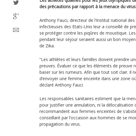
Les athlètes qualifiés pour les Jeux olympiques de
des précautions par rapport à la menace du virus 
Anthony Fauci, directeur de l’Institut national des
infectieuses des Etats-Unis leur a conseillé de pr
se protéger contre les piqûres de moustique. Les
pendant leur séjour seraient aussi un bon moyen 
de Zika.
“Les athlètes et leurs familles doivent prendre u
preuves. Évaluer ce que les éléments de preuve ré
baser sur les rumeurs. Afin que tout soit clair. Il
d’envoyer une femme enceinte dans une zone où e
déclaré Anthony Fauci.
Les responsables sanitaires estiment que la mena
pour justifier une annulation, ni la délocalisation
recommandent aux femmes enceintes de s’absteni
conseillant par l’occasion aux hommes de se mont
propagation du virus.