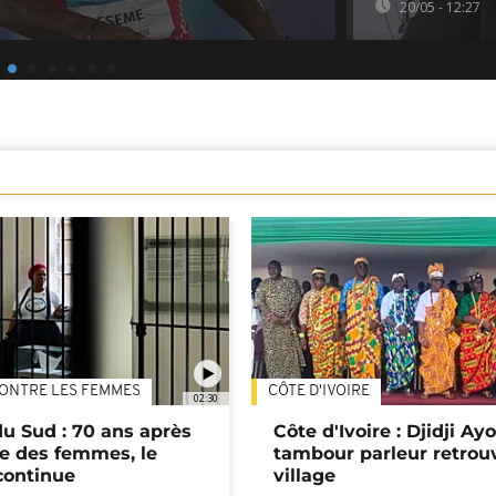
20/05 - 12:27
ONTRE LES FEMMES
CÔTE D'IVOIRE
02:30
du Sud : 70 ans après
Côte d'Ivoire : Djidji Ay
e des femmes, le
tambour parleur retrou
continue
village