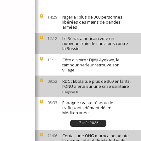
Nigeria : plus de 300 personnes
14:29
libérées des mains de bandes
armées
Le Sénat américain vote un
12:18
nouveau train de sanctions contre
la Russie
Côte d'Ivoire : Djidji Ayokwe, le
11:11
tambour parleur retrouve son
village
RDC : Ebola tue plus de 300 enfants,
09:52
l'ONU alerte sur une crise sanitaire
majeure
Espagne : vaste réseau de
08:33
trafiquants démantelé en
Méditerranée
7 août 2026
Ceuta : une ONG marocaine pointe
21:06
la responsabilité de Madrid et de