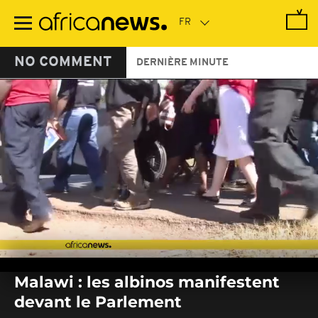
Passer
au
contenu
principal
NO COMMENT
DERNIÈRE MINUTE
0
seconds
Malawi : les albinos manifestent
of
0
devant le Parlement
seconds