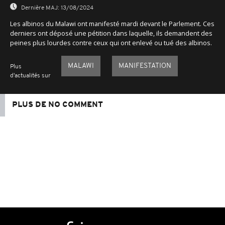
Dernière MAJ:
13/08/2024
Les albinos du Malawi ont manifesté mardi devant le Parlement. Ces
derniers ont déposé une pétition dans laquelle, ils demandent des
peines plus lourdes contre ceux qui ont enlevé ou tué des albinos.
MALAWI
MANIFESTATION
Plus
d'actualités sur
PLUS DE NO COMMENT