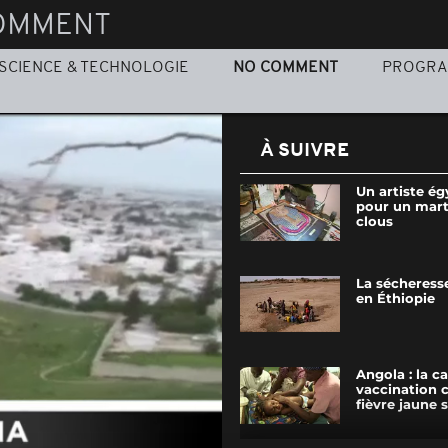
OMMENT
SCIENCE & TECHNOLOGIE
NO COMMENT
PROGR
À SUIVRE
Un artiste ég
pour un mart
clous
La sécheresse
en Éthiopie
Angola : la 
vaccination c
fièvre jaune s