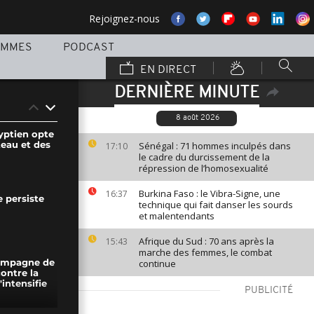
Rejoignez-nous
AMMES
PODCAST
EN DIRECT
DERNIÈRE MINUTE
8 août 2026
yptien opte
eau et des
Sénégal : 71 hommes inculpés dans
17:10
le cadre du durcissement de la
répression de l’homosexualité
Burkina Faso : le Vibra-Signe, une
16:37
 persiste
technique qui fait danser les sourds
et malentendants
Afrique du Sud : 70 ans après la
15:43
marche des femmes, le combat
continue
campagne de
ontre la
'intensifie
PUBLICITÉ