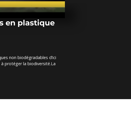
Tunisie : un "
abattu après 
combats à B
Guerdane
cs en plastique
Niger : Issou
vainqueur au
tour
iques non biodégradables d’ici
Coupés du re
 à protéger la biodiversité.La
monde, les C
votent pour l
présidentiell