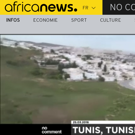
Passer
NO C
au
contenu
INFOS
ECONOMIE
SPORT
CULTURE
principal