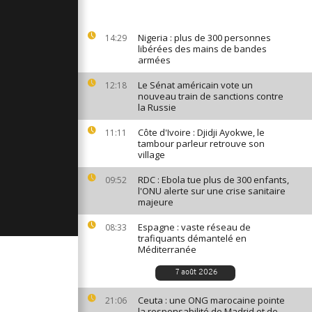
terroriste"
de violents
en
Nigeria : plus de 300 personnes
14:29
libérées des mains de bandes
armées
fou
Le Sénat américain vote un
12:18
 second
nouveau train de sanctions contre
la Russie
Côte d'Ivoire : Djidji Ayokwe, le
11:11
ste du
tambour parleur retrouve son
ongolais
village
a
e
RDC : Ebola tue plus de 300 enfants,
09:52
l'ONU alerte sur une crise sanitaire
majeure
Espagne : vaste réseau de
08:33
trafiquants démantelé en
Méditerranée
7 août 2026
Ceuta : une ONG marocaine pointe
21:06
la responsabilité de Madrid et de