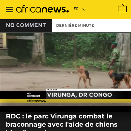
Passer
au
contenu
principal
NO COMMENT
DERNIÈRE MINUTE
0
seconds
RDC : le parc Virunga combat le
of
0
braconnage avec l'aide de chiens
seconds