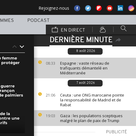
Rejoignez-nous
AMMES
PODCAST
EN DIRECT
DERNIÈRE MINUTE
8 août 2026
ne femme
 protéger
Espagne : vaste réseau de
08:33
trafiquants démantelé en
Méditerranée
7 août 2026
 guerre
arançon
Ceuta : une ONG marocaine pointe
21:06
de palmiers
la responsabilité de Madrid et de
Rabat
de la
Gaza : les populations sceptiques
19:03
ontre une
malgré le plan de paix de Trump
rifs
PUBLICITÉ