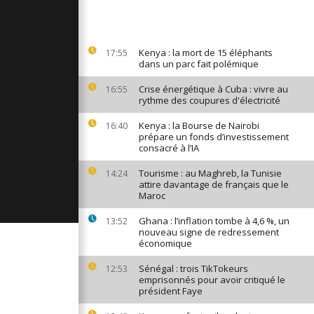
tein Forum
kar
Kenya : la mort de 15 éléphants
17:55
dans un parc fait polémique
n contre
Crise énergétique à Cuba : vivre au
16:55
 d'un
rythme des coupures d'électricité
Kenya : la Bourse de Nairobi
16:40
prépare un fonds d’investissement
age au
consacré à l’IA
légende Ali
Tourisme : au Maghreb, la Tunisie
14:24
attire davantage de français que le
Maroc
Ghana : l’inflation tombe à 4,6 %, un
13:52
nouveau signe de redressement
économique
Sénégal : trois TikTokeurs
12:53
emprisonnés pour avoir critiqué le
président Faye