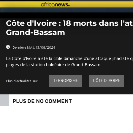
0
seconds
Côte d'Ivoire : 18 morts dans l'
of
0
Grand-Bassam
seconds
Volume
0%
Dernière MAJ:
13/08/2024
La Côte d’Ivoire a été la cible dimanche d’une attaque jihadiste qu
plages de la station balnéaire de Grand-Bassam.
TERRORISME
CÔTE D'IVOIRE
Plus d'actualités sur
PLUS DE NO COMMENT