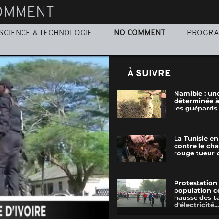
OMMENT
SCIENCE & TECHNOLOGIE
NO COMMENT
PROGR
À SUIVRE
Namibie : u
déterminée à
les guépards
La Tunisie en
contre le ch
rouge tueur 
Protestation 
population c
hausse des ta
d'électricité...