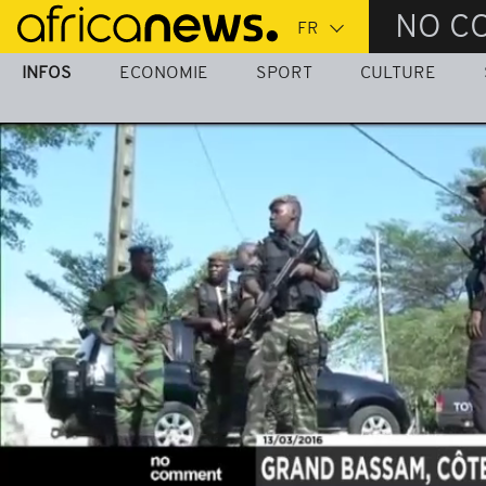
Passer
NO C
au
contenu
INFOS
ECONOMIE
SPORT
CULTURE
principal