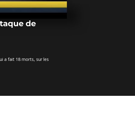
Le Next Eins
s'ouvre à Da
attaque de
Zimbabwe :
manifestatio
l'enlèvement
militant
i a fait 18 morts, sur les
Mali : homm
musicien de 
Farka Touré