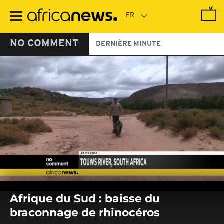
Passer
au
contenu
principal
NO COMMENT
DERNIÈRE MINUTE
0
seconds
Afrique du Sud : baisse du
of
0
braconnage de rhinocéros
seconds