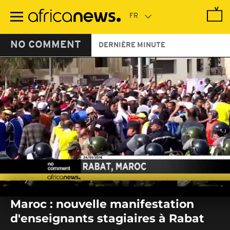
Passer
au
contenu
principal
NO COMMENT
DERNIÈRE MINUTE
0
of
Maroc : nouvelle manifestation
1
minute,
d'enseignants stagiaires à Rabat
18