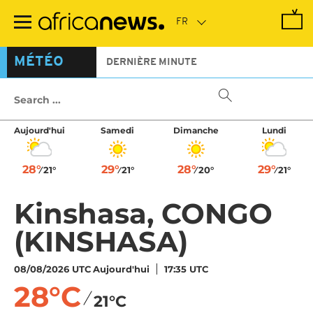
Passer
au
contenu
principal
MÉTÉO
DERNIÈRE MINUTE
Aujourd'hui
Samedi
Dimanche
Lundi
28°
29°
28°
29°
21°
21°
20°
21°
Kinshasa,
CONGO
(KINSHASA)
08/08/2026 UTC
Aujourd'hui
17:35 UTC
28°C
21°C