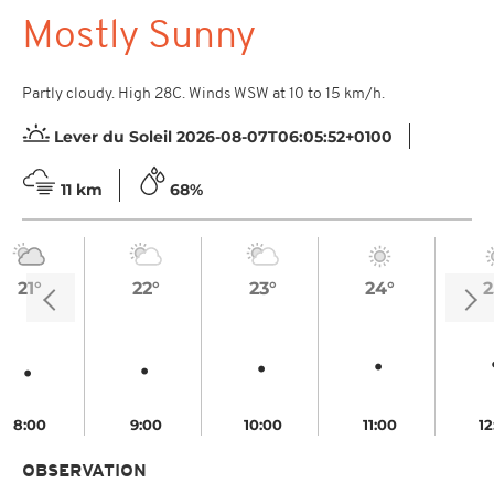
Mostly Sunny
Partly cloudy. High 28C. Winds WSW at 10 to 15 km/h.
Lever du Soleil 2026-08-07T06:05:52+0100
11 km
68%
21°
22°
23°
24°
2
8:00
9:00
10:00
11:00
12
OBSERVATION