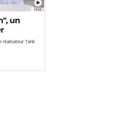
02:24
", un
Or
e réalisateur Tarik