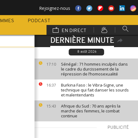
Rejoignez-nous
AMMES
PODCAST
EN DIRECT
DERNIÈRE MINUTE
8 août 2026
Sénégal : 71 hommes inculpés dans
17:10
le cadre du durcissement de la
répression de l’homosexualité
Burkina Faso : le Vibra-Signe, une
16:37
technique qui fait danser les sourds
et malentendants
Afrique du Sud : 70 ans après la
15:43
marche des femmes, le combat
continue
PUBLICITÉ