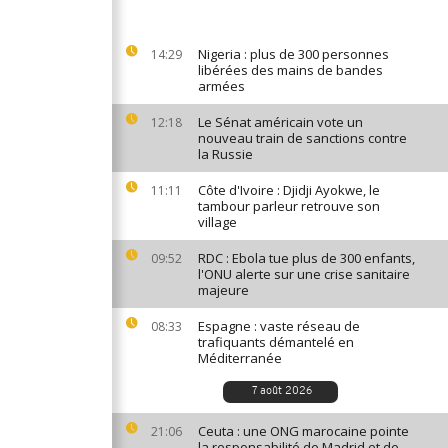
Nigeria : plus de 300 personnes
14:29
libérées des mains de bandes
armées
Le Sénat américain vote un
12:18
nouveau train de sanctions contre
la Russie
Côte d'Ivoire : Djidji Ayokwe, le
11:11
tambour parleur retrouve son
village
RDC : Ebola tue plus de 300 enfants,
09:52
l'ONU alerte sur une crise sanitaire
majeure
Espagne : vaste réseau de
08:33
trafiquants démantelé en
Méditerranée
7 août 2026
Ceuta : une ONG marocaine pointe
21:06
la responsabilité de Madrid et de