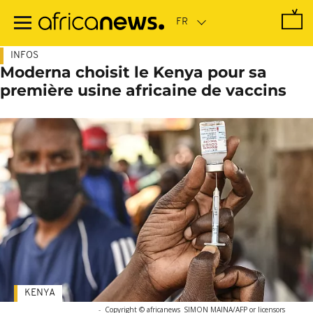
Passer
au
contenu
principal
INFOS
Moderna choisit le Kenya pour sa
première usine africaine de vaccins
KENYA
-
Copyright © africanews
SIMON MAINA/AFP or licensors