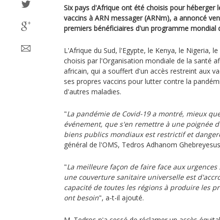
Six pays d'Afrique ont été choisis pour héberger 
vaccins à ARN messager (ARNm), a annoncé vend
premiers bénéficiaires d'un programme mondial de
L'Afrique du Sud, l'Egypte, le Kenya, le Nigeria, l
choisis par l'Organisation mondiale de la santé a
africain, qui a souffert d'un accès restreint aux v
ses propres vaccins pour lutter contre la pandém
d'autres maladies.
"
La pandémie de Covid-19 a montré, mieux que
événement, que s'en remettre à une poignée d'
biens publics mondiaux est restrictif et dange
général de l'OMS, Tedros Adhanom Ghebreyesus
"
La meilleure façon de faire face aux urgences 
une couverture sanitaire universelle est d'accr
capacité de toutes les régions à produire les p
ont besoin
", a-t-il ajouté.
M. Tedros n'a cessé de réclamer un accès équitab