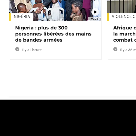
NIGÉRIA
VIOLENCE C
02:08
Nigeria : plus de 300
Afrique 
personnes libérées des mains
la march
de bandes armées
combat 
Il y a 1 heure
Il y a 36 