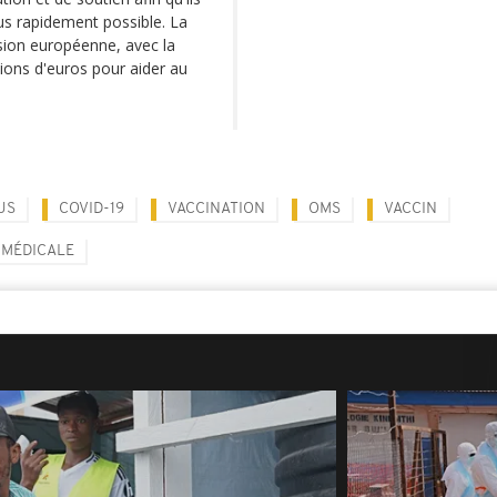
us rapidement possible. La
ion européenne, avec la
llions d'euros pour aider au
US
COVID-19
VACCINATION
OMS
VACCIN
 MÉDICALE