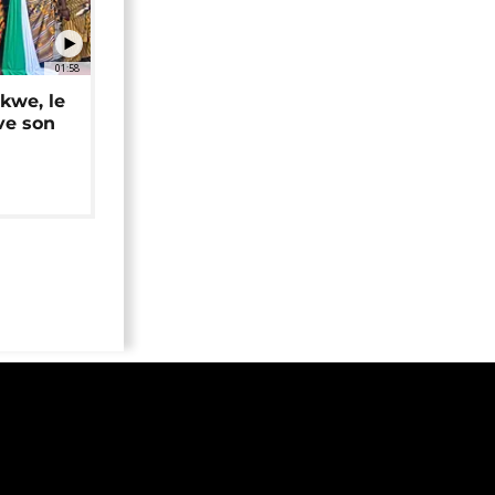
01:58
okwe, le
ve son