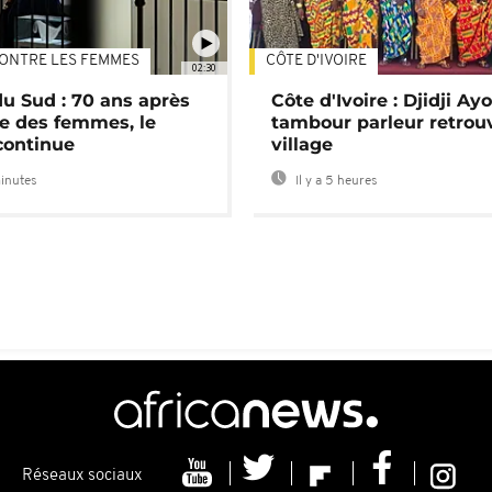
ONTRE LES FEMMES
CÔTE D'IVOIRE
02:30
du Sud : 70 ans après
Côte d'Ivoire : Djidji Ay
e des femmes, le
tambour parleur retrou
continue
village
minutes
Il y a 5 heures
Réseaux sociaux