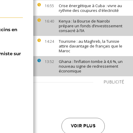
Crise énergétique à Cuba : vivre au
16:55
rythme des coupures d'électricité
Kenya : la Bourse de Nairobi
16:40
prépare un fonds d’investissement
ccins en
consacré à l’IA
Tourisme : au Maghreb, la Tunisie
14:24
attire davantage de français que le
Maroc
miste sur
Ghana : l’inflation tombe à 4,6 %, un
13:52
nouveau signe de redressement
économique
PUBLICITÉ
VOIR PLUS