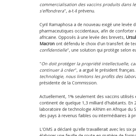
commercialisation des vaccins produits dans l
s'effondrera
", a-t-il prévenu.
Cyril Ramaphosa a de nouveau exigé une levée de
pharmaceutiques occidentaux, afin de conforter d
africaine. Opposés à une levée des brevets,
Ursu
Macron
ont défendu le choix d'un transfert de te
confidentielle
", une solution qui protège selon eux
"
On doit protéger la propriété intellectuelle, ca
continuer à créer
", a argué le président français.
technologie, nous limitons les profits des labor
présidente de la Commission.
Actuellement, 1% seulement des vaccins utilisés 
continent de quelque 1,3 milliard d'habitants. En 2
laboratoire de technologie ARNm en Afrique du Su
des pays à revenus faibles ou intermédiaires à pr
L'OMS a déclaré qu'elle travaillerait avec les six 
élaborer une feuille de route en matière de format