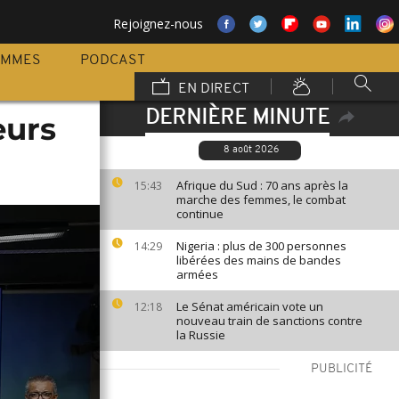
Rejoignez-nous
AMMES
PODCAST
EN DIRECT
DERNIÈRE MINUTE
eurs
8 août 2026
Afrique du Sud : 70 ans après la
15:43
marche des femmes, le combat
continue
Nigeria : plus de 300 personnes
14:29
libérées des mains de bandes
armées
Le Sénat américain vote un
12:18
nouveau train de sanctions contre
la Russie
PUBLICITÉ