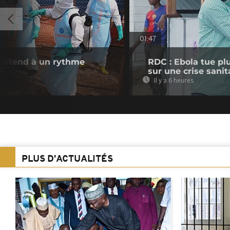
01:47
s’étend à un rythme
RDC : Ebola tue pl
F
sur une crise sani
Il y a 6 heures
PLUS D'ACTUALITÉS