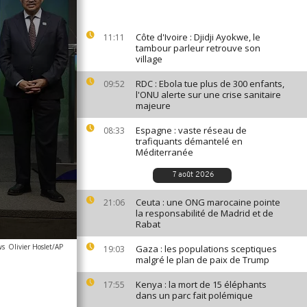
Côte d'Ivoire : Djidji Ayokwe, le
11:11
tambour parleur retrouve son
village
RDC : Ebola tue plus de 300 enfants,
09:52
l'ONU alerte sur une crise sanitaire
majeure
Espagne : vaste réseau de
08:33
trafiquants démantelé en
Méditerranée
7 août 2026
Ceuta : une ONG marocaine pointe
21:06
la responsabilité de Madrid et de
Rabat
ws
Olivier Hoslet/AP
Gaza : les populations sceptiques
19:03
malgré le plan de paix de Trump
Kenya : la mort de 15 éléphants
17:55
dans un parc fait polémique