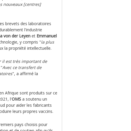
es nouveaux [centres]
s brevets des laboratoires
urablement l'industrie
la von der Leyen
et
Emmanuel
chnologie, y compris "
la plus
 la propriété intellectuelle.
r il est très important de
 "
Avec ce transfert de
atoires
", a affirmé la
en Afrique sont produits sur ce
021, l'
OMS
a soutenu un
d pour aider les fabricants
oduire leurs propres vaccins.
premiers pays choisis pour
ion et de soutien afin qu'ils