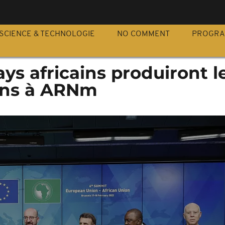
S
SCIENCE & TECHNOLOGIE
NO COMMENT
PROGR
ays africains produiront l
ins à ARNm