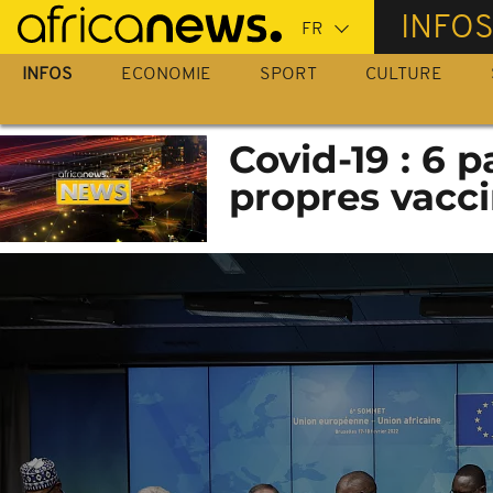
Passer
INFO
au
contenu
INFOS
ECONOMIE
SPORT
CULTURE
principal
Covid-19 : 6 p
propres vacc