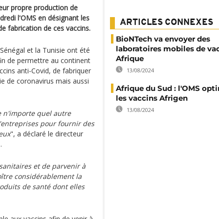
leur propre production de
redi l'OMS en désignant les
ARTICLES CONNEXES
 fabrication de ces vaccins.
BioNTech va envoyer des
laboratoires mobiles de va
e Sénégal et la Tunisie ont été
Afrique
fin de permettre au continent
accins anti-Covid, de fabriquer
13/08/2024
ie de coronavirus mais aussi
Afrique du Sud : l'OMS opti
les vaccins Afrigen
13/08/2024
 n'importe quel autre
entreprises pour fournir des
reux
", a déclaré le directeur
.
sanitaires et de parvenir à
oître considérablement la
roduits de santé dont elles
le aux vaccins afin de venir à