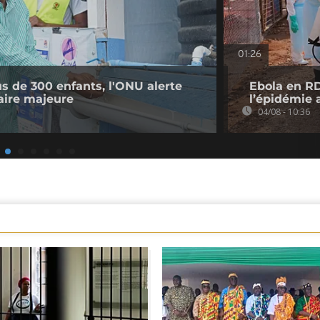
01:26
us de 300 enfants, l'ONU alerte
Ebola en RD
taire majeure
l’épidémie 
04/08 - 10:36