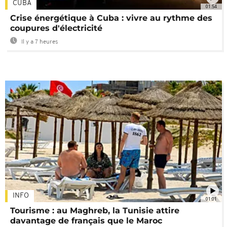
CUBA
01:54
Crise énergétique à Cuba : vivre au rythme des
coupures d'électricité
Il y a 7 heures
INFO
01:01
Tourisme : au Maghreb, la Tunisie attire
davantage de français que le Maroc