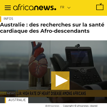
Passer
au
contenu
principal
INFOS
Australie : des recherches sur la santé
cardiaque des Afro-descendants
AUSTRALIE
@Africanews
-
Copyright © africanews
cleared