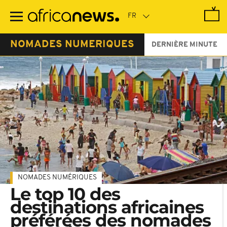
Passer
au
contenu
principal
NOMADES NUMERIQUES
DERNIÈRE MINUTE
NOMADES NUMÉRIQUES
Le top 10 des
destinations africaines
préférées des nomades