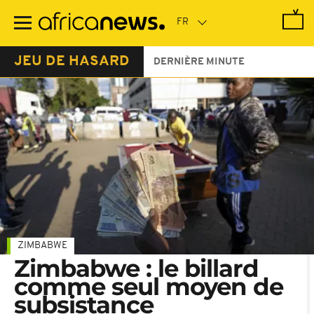
Passer
au
contenu
principal
JEU DE HASARD
DERNIÈRE MINUTE
ZIMBABWE
Zimbabwe : le billard
comme seul moyen de
subsistance