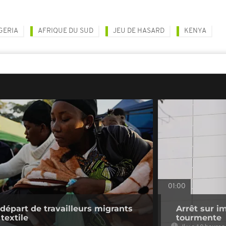
GERIA
AFRIQUE DU SUD
JEU DE HASARD
KENYA
01:00
 départ de travailleurs migrants
Arrêt sur i
 textile
tourmente