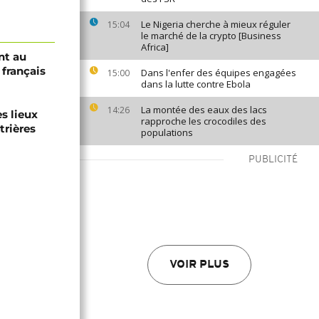
Le Nigeria cherche à mieux réguler
15:04
le marché de la crypto [Business
Africa]
nt au
 français
Dans l'enfer des équipes engagées
15:00
dans la lutte contre Ebola
La montée des eaux des lacs
14:26
es lieux
rapproche les crocodiles des
trières
populations
PUBLICITÉ
VOIR PLUS