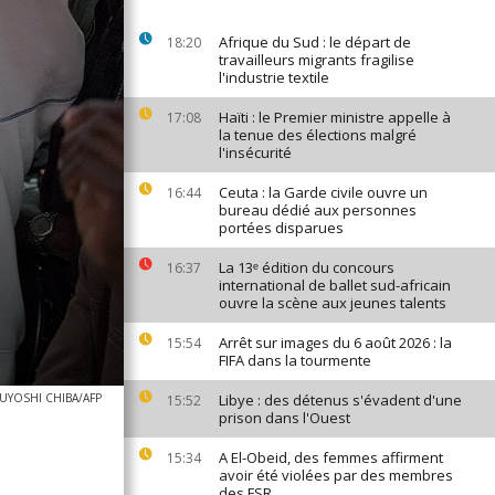
Afrique du Sud : le départ de
18:20
travailleurs migrants fragilise
l'industrie textile
Haïti : le Premier ministre appelle à
17:08
la tenue des élections malgré
l'insécurité
Ceuta : la Garde civile ouvre un
16:44
bureau dédié aux personnes
portées disparues
La 13ᵉ édition du concours
16:37
international de ballet sud-africain
ouvre la scène aux jeunes talents
Arrêt sur images du 6 août 2026 : la
15:54
FIFA dans la tourmente
UYOSHI CHIBA/AFP
Libye : des détenus s'évadent d'une
15:52
prison dans l'Ouest
A El-Obeid, des femmes affirment
15:34
avoir été violées par des membres
des FSR