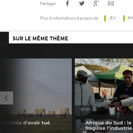
Partager
JEU
NI
Plus d'informations à propos de
SUR LE MÊME THÈME
01:01
upçonnés d'avoir tué
Afrique du Sud : le
fragilise l'industrie