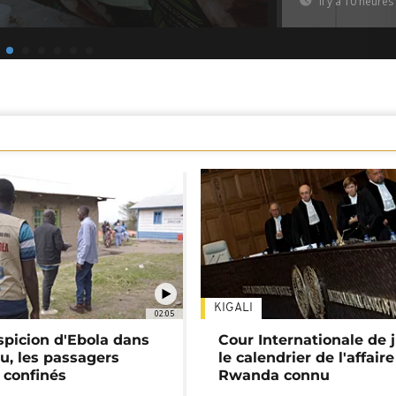
Il y a 10 heures
KIGALI
02:05
spicion d'Ebola dans
Cour Internationale de j
u, les passagers
le calendrier de l'affair
 confinés
Rwanda connu