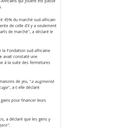
fricains qui jouent est passé
s.
tent 45% du marché sud-africain
ente de celle d'il y a seulement
arts de marché", a déclaré le
e la Fondation sud-africaine
e avait constaté une
ne à la suite des fermetures
maisons de jeu, "
a augmenté
ocage
", a-t-elle déclaré.
gains pour financer leurs
s, a déclaré que les gens y
gent".