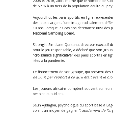
2008 et 2016, alors même que le nombre de Sud-A
de 57 % à un tiers de la population adulte du pay
Aujourd'hui, les paris sportifs en ligne représen
des jeux d'argent, "une image radicalement différ
10 ans, lorsque les casinos détenaient 80% des p
National Gambling Board
.
Sibongile Simelane-Quntana, directeur exécutif d
pour le jeu responsable, a déclaré que son group
"croissance significative"
des paris sportifs en lig
liées à la pandémie.
Le financement de son groupe, qui provient des 
de 50 % par rapport à ce qu'il était avant le bl
Les joueurs africains comptent souvent sur leurs 
besoins quotidiens.
Seun Ajidagba, psychologue du sport basé à Lago
voient un moyen de gagner
"rapidement de l'ar