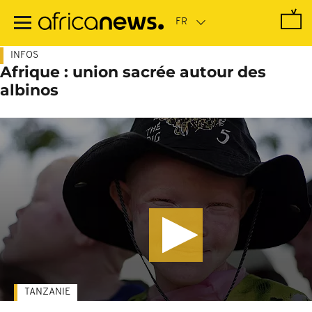
Passer
au
contenu
principal
INFOS
Afrique : union sacrée autour des
albinos
TANZANIE