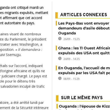
uganda ont critiqué mardi un
des migrants expulsés, mettant
ARTICLES CONNEXES
t affirmant que cet accord
ent autoritaire du pays.
Les Pays-Bas vont envoyer 
demandeurs d'asile débout
Ouganda
caines visant de nombreux
e du Parlement, le président
26/09 - 15:25
traiter avec Washington, a
Ghana : les 11 Ouest Africai
pposition.
« Il demandera :
expulsés des USA ont quitt
ivi Ssemujju.
24/09 - 14:25
ils sur l’accord, indiquant
En Ouganda, l'accueil de m
’origine africaine et qu’ils ne
expulsés par les USA fait 
 judiciaire chargé. Le pays est
08/09 - 15:29
le pour le détenu très
salvadorien inculpé de trafic
SUR LE MÊME PAYS
oire, a été arrêté lundi par
Ouganda : l'épouse de Kizz
ement de la Sécurité intérieure