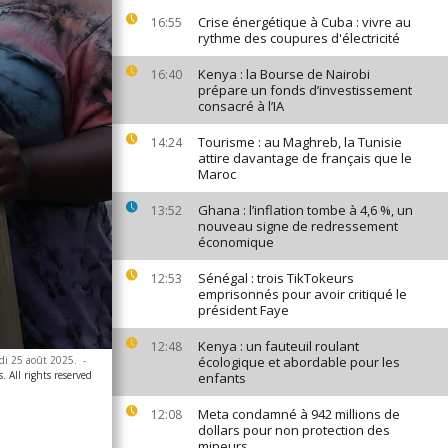
Crise énergétique à Cuba : vivre au
16:55
rythme des coupures d'électricité
Kenya : la Bourse de Nairobi
16:40
prépare un fonds d’investissement
consacré à l’IA
Tourisme : au Maghreb, la Tunisie
14:24
attire davantage de français que le
Maroc
Ghana : l’inflation tombe à 4,6 %, un
13:52
nouveau signe de redressement
économique
Sénégal : trois TikTokeurs
12:53
emprisonnés pour avoir critiqué le
président Faye
Kenya : un fauteuil roulant
12:48
di 25 août 2025.
-
écologique et abordable pour les
. All rights reserved
enfants
Meta condamné à 942 millions de
12:08
dollars pour non protection des
mineurs