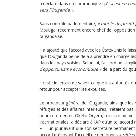
a déclaré dans un communiqué qu’il
« est en cou
vers l’Ouganda »
.
Sans contrôle parlementaire,
« tout le dispositif
Mpuuga, récemment encore chef de l’opposition 
ougandaise.
Il a ajouté que l’accord avec les États-Unis le lais
que l’Ouganda peine déjà à prendre en charge les 
dans les pays voisins. Selon lui, l’accord ne s’ex
d’opportunisme économique »
de la part du go
Il reste incertain de savoir ce que les autorités 
retour pour accepter les expulsés.
Le procureur général de l’Ouganda, ainsi que les
réfugiés et des affaires intérieures, n’étaient p
pour commenter. Okello Oryem, ministre adjoint 
internationales, a déclaré à l’AP qu’un tel accord 
»
— un jour avant que son secrétaire permanent n
accord prévoyant l’accueil de personnes
« rétice