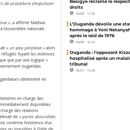
Besigye réclame le respect
rs de procédure d’expulsion
droits
04/08 - 11:39
 pue »
, a affirmé Mathias
L’Ouganda dévoile une sta
à l’Assemblée nationale
hommage à Yoni Netanyah
après le raid de 1976
04/08 - 10:26
sait
« un peu perplexe »
alors
Ouganda : l'opposant Kizz
réfugiés fuyant les violences
hospitalisé après un malai
plique que par une logique
«
tribunal
uvernement ougandais.
30/07 - 15:44
ougandaises obtiennent en
 ministres en charge des
as immédiatement disponibles
chargé des relations
relevait de
« pures absurdités
e confirme l’existence d’un
ntes ou inquiètes à l’idée de