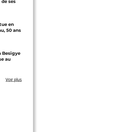
 de ses
tue en
u, 50 ans
a Besigye
se au
Voir plus