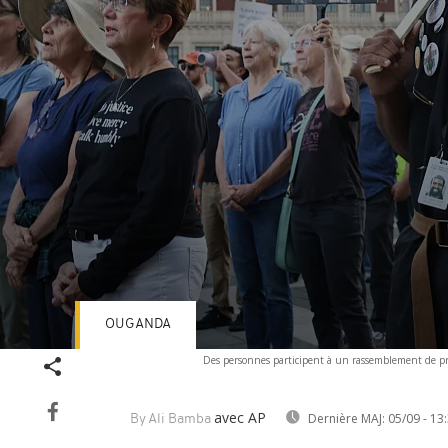
OUGANDA
Volume
Des personnes participent à un rassemblement de pr
90%
avec AP
Dernière MAJ:
05/09 - 13
By Ali Bamba