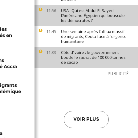
USA : Qui est Abdul El-Sayed,
11:56
l’Américano-Égyptien qui bouscule
les démocrates ?
les
Une semaine après l’afflux massif
11:45
és en
de migrants, Ceuta face à l’urgence
humanitaire
Côte d’Ivoire : le gouvernement
11:33
boucle le rachat de 100 000 tonnes
ns
de cacao
é Accra
PUBLICITÉ
igrants
polémique
VOIR PLUS
a