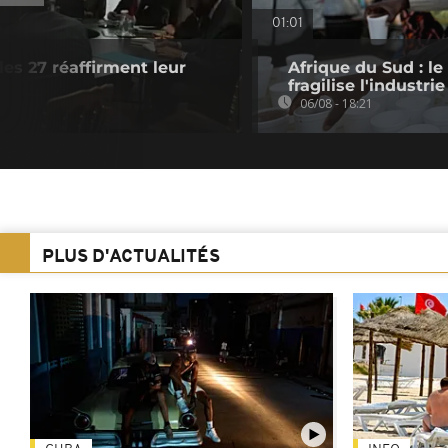
01:01
les 27 réaffirment leur
Afrique du Sud : le
fragilise l'industrie
06/08 - 18:21
PLUS D'ACTUALITÉS