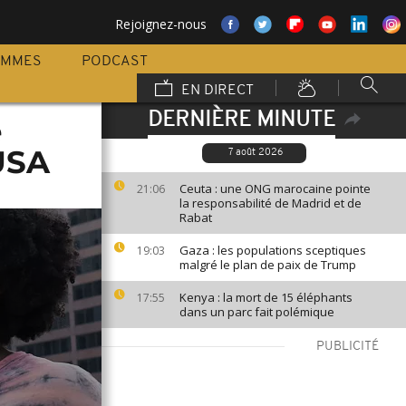
Rejoignez-nous
AMMES
PODCAST
EN DIRECT
DERNIÈRE MINUTE
e
USA
7 août 2026
Ceuta : une ONG marocaine pointe
21:06
la responsabilité de Madrid et de
Rabat
Gaza : les populations sceptiques
19:03
malgré le plan de paix de Trump
Kenya : la mort de 15 éléphants
17:55
dans un parc fait polémique
PUBLICITÉ