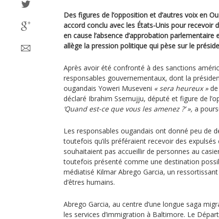
Des figures de l’opposition et d’autres voix en O
accord conclu avec les États-Unis pour recevoir 
en cause l’absence d’approbation parlementaire e
allège la pression politique qui pèse sur le présid
Après avoir été confronté à des sanctions améri
responsables gouvernementaux, dont la président
ougandais Yoweri Museveni
« sera heureux »
de 
déclaré Ibrahim Ssemujju, député et figure de l’o
‘Quand est-ce que vous les amenez ?’ »,
a poursu
Les responsables ougandais ont donné peu de déta
toutefois qu’ils préféraient recevoir des expulsés d
souhaitaient pas accueillir de personnes au casier
toutefois présenté comme une destination possib
médiatisé Kilmar Abrego Garcia, un ressortissant 
d’êtres humains.
Abrego Garcia, au centre d’une longue saga migrat
les services d’immigration à Baltimore. Le Départ