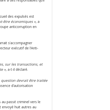
laré à des responsables qu’il
cueil des expulsés est
eut-être économiques »
, a
roupe anticorruption en
urrait s’accompagner
cteur exécutif de l’Anti-
s, sur les transactions, et
te »
, a-t-il déclaré.
a question devrait être traitée
absence d’autorisation
 au passé criminel vers le
t envoyé huit autres au