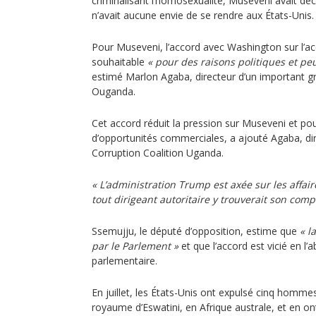
criminalisant l’homosexualité, Museveni avait déc
n’avait aucune envie de se rendre aux États-Unis.
Pour Museveni, l’accord avec Washington sur l’ac
souhaitable
« pour des raisons politiques et p
estimé Marlon Agaba, directeur d’un important g
Ouganda.
Cet accord réduit la pression sur Museveni et po
d’opportunités commerciales, a ajouté Agaba, dire
Corruption Coalition Uganda.
« L’administration Trump est axée sur les affaire
tout dirigeant autoritaire y trouverait son comp
Ssemujju, le député d’opposition, estime que
« l
par le Parlement »
et que l’accord est vicié en l’
parlementaire.
En juillet, les États-Unis ont expulsé cinq hommes
royaume d’Eswatini, en Afrique australe, et en on