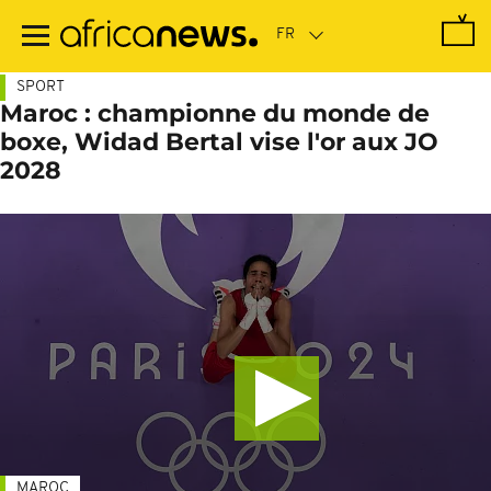
Passer
au
contenu
principal
SPORT
Maroc : championne du monde de
boxe, Widad Bertal vise l'or aux JO
2028
MAROC