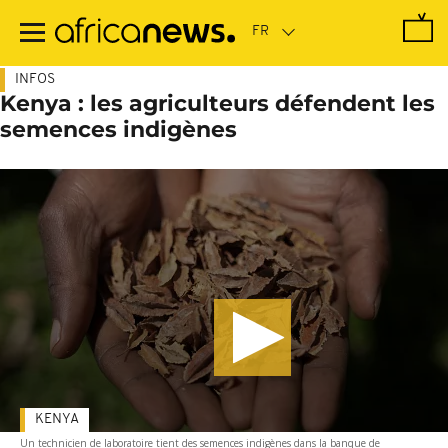
Passer
au
contenu
principal
INFOS
Kenya : les agriculteurs défendent les
semences indigènes
KENYA
Un technicien de laboratoire tient des semences indigènes dans la banque de