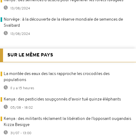
Kenya : des semences d'acacia pour régénérer les forêts ravagées
13/08/2024
Norvège : à la découverte de la réserve mondiale de semences de
Svalbard
13/08/2024
SUR LE MÊME PAYS
La montée des eaux des lacs rapproche les crocodiles des
populations
Il y a 15 heures
Kenya : des pesticides soupçonnés d'avoir tué quinze éléphants
05/08 - 18:02
Kenya : des militants réclament la libération de l’opposant ougandais
Kizza Besigye
31/07 - 13:00