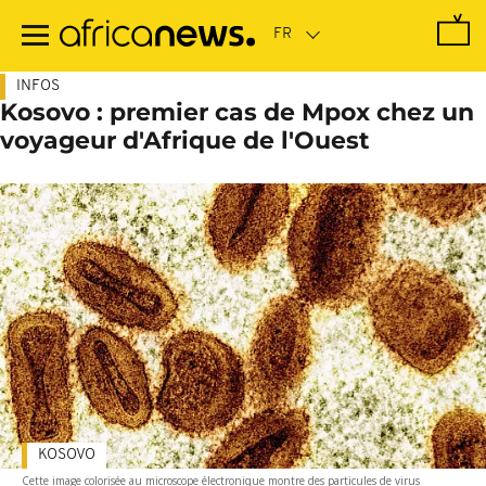
Passer
au
contenu
principal
INFOS
Kosovo : premier cas de Mpox chez un
voyageur d'Afrique de l'Ouest
KOSOVO
Cette image colorisée au microscope électronique montre des particules de virus