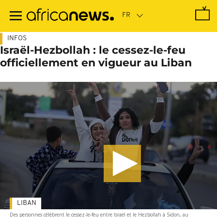
Passer
au
contenu
principal
INFOS
Israël-Hezbollah : le cessez-le-feu
officiellement en vigueur au Liban
LIBAN
Des personnes célèbrent le cessez-le-feu entre Israël et le Hezbollah à Sidon, au