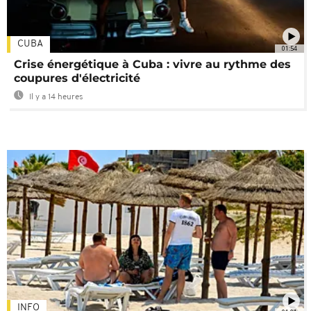
CUBA
01:54
Crise énergétique à Cuba : vivre au rythme des
coupures d'électricité
Il y a 14 heures
INFO