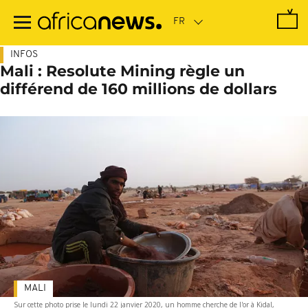
Passer
au
contenu
principal
INFOS
Mali : Resolute Mining règle un
différend de 160 millions de dollars
MALI
Sur cette photo prise le lundi 22 janvier 2020, un homme cherche de l'or à Kidal,