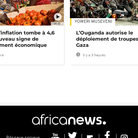
YOWERI MUSEVENI
00:51
’inflation tombe à 4,6
L’Ouganda autorise le
uveau signe de
déploiement de troupes
ement économique
Gaza
ure
Il y a 3 heures