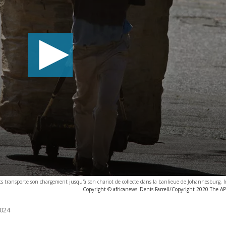
 transporte son chargement jusqu'à son chariot de collecte dans la banlieue de Johannesburg, l
Copyright © africanews
Denis Farrell/Copyright 2020 The AP. 
024