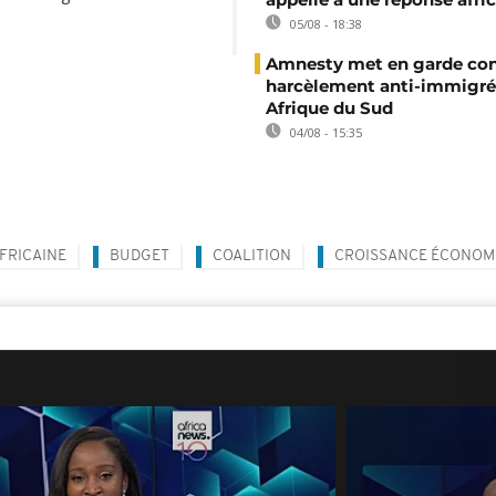
05/08 - 18:38
Amnesty met en garde con
harcèlement anti-immigré
Afrique du Sud
04/08 - 15:35
FRICAINE
BUDGET
COALITION
CROISSANCE ÉCONOM