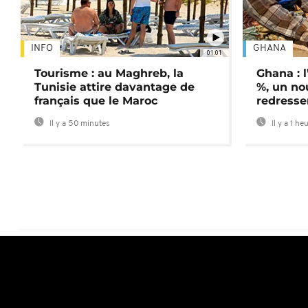
INFO
GHANA
01:01
Tourisme : au Maghreb, la
Ghana : l
Tunisie attire davantage de
%, un no
français que le Maroc
redress
Il y a 50 minutes
Il y a 1 he