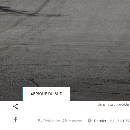
AFRIQUE DU SUD
Volume
Un ramasseur de déchets
90%
Dernière MAJ:
31/10/2
By Rédaction Africanews