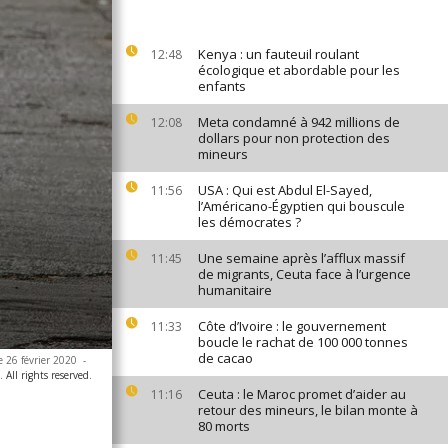
Kenya : un fauteuil roulant
12:48
écologique et abordable pour les
enfants
Meta condamné à 942 millions de
12:08
dollars pour non protection des
mineurs
USA : Qui est Abdul El-Sayed,
11:56
l’Américano-Égyptien qui bouscule
les démocrates ?
Une semaine après l’afflux massif
11:45
de migrants, Ceuta face à l’urgence
humanitaire
Côte d’Ivoire : le gouvernement
11:33
boucle le rachat de 100 000 tonnes
de cacao
e 26 février 2020
-
All rights reserved.
Ceuta : le Maroc promet d’aider au
11:16
retour des mineurs, le bilan monte à
80 morts