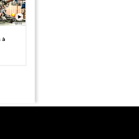
01:11
 à