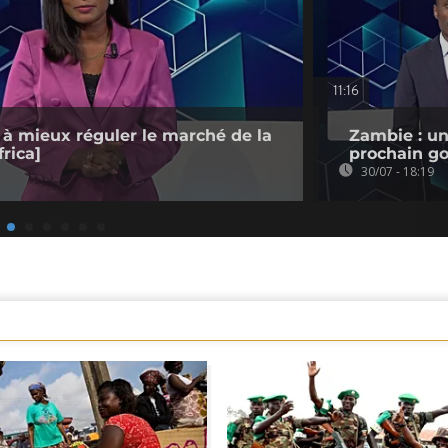
11:16
 à mieux réguler le marché de la
Zambie : un
rica]
prochain go
30/07 - 18:19