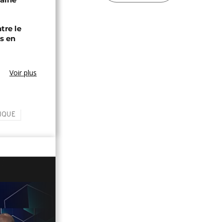
tre le
s en
Voir plus
IQUE