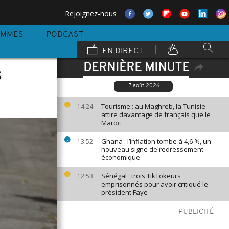
Rejoignez-nous
AMMES
PODCAST
EN DIRECT
DERNIÈRE MINUTE
s
7 août 2026
Tourisme : au Maghreb, la Tunisie
14:24
attire davantage de français que le
Maroc
Ghana : l’inflation tombe à 4,6 %, un
13:52
nouveau signe de redressement
économique
Sénégal : trois TikTokeurs
12:53
emprisonnés pour avoir critiqué le
président Faye
PUBLICITÉ