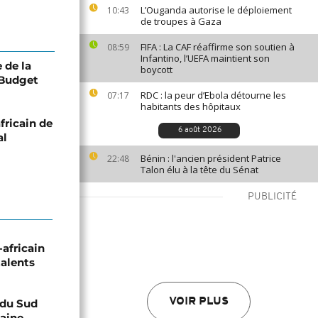
L’Ouganda autorise le déploiement
10:43
de troupes à Gaza
FIFA : La CAF réaffirme son soutien à
08:59
Infantino, l’UEFA maintient son
 de la
boycott
 Budget
RDC : la peur d’Ebola détourne les
07:17
habitants des hôpitaux
fricain de
6 août 2026
al
Bénin : l'ancien président Patrice
22:48
Talon élu à la tête du Sénat
PUBLICITÉ
-africain
talents
VOIR PLUS
e du Sud
caine