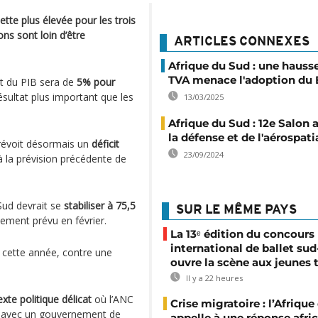
ette plus élevée pour les trois
ns sont loin d’être
ARTICLES CONNEXES
Afrique du Sud : une hausse
TVA menace l'adoption du
cit du PIB sera de
5% pour
sultat plus important que les
13/03/2025
Afrique du Sud : 12e Salon a
la défense et de l'aérospati
prévoit désormais un
déficit
23/09/2024
 à la prévision précédente de
Sud devrait se
stabiliser à 75,5
SUR LE MÊME PAYS
lement prévu en février.
La 13ᵉ édition du concours
international de ballet sud
cette année, contre une
ouvre la scène aux jeunes 
Il y a 22 heures
xte politique délicat
où l’ANC
Crise migratoire : l’Afriqu
r avec un gouvernement de
appelle à une réponse afri