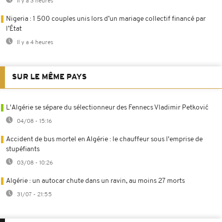
Il y a 3 heures
Nigeria : 1 500 couples unis lors d’un mariage collectif financé par
l’État
Il y a 4 heures
SUR LE MÊME PAYS
L'Algérie se sépare du sélectionneur des Fennecs Vladimir Petković
04/08 - 15:16
Accident de bus mortel en Algérie : le chauffeur sous l'emprise de
stupéfiants
03/08 - 10:26
Algérie : un autocar chute dans un ravin, au moins 27 morts
31/07 - 21:55