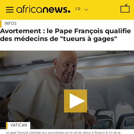
Passer
au
contenu
principal
INFOS
Avortement : le Pape François qualifie
des médecins de "tueurs à gages"
VATICAN
Le pape François s'adresse aux journalistes sur le vol de retour à Rome à la fin de sa