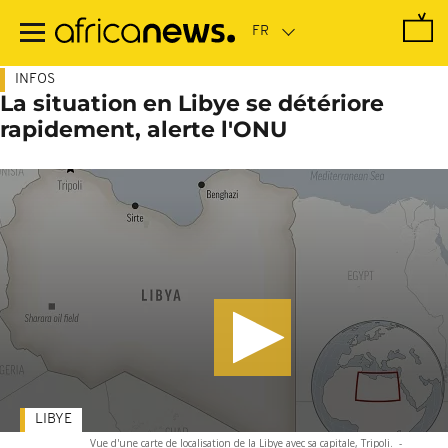
Passer
au
contenu
principal
INFOS
La situation en Libye se détériore
rapidement, alerte l'ONU
LIBYE
Vue d'une carte de localisation de la Libye avec sa capitale, Tripoli.
-