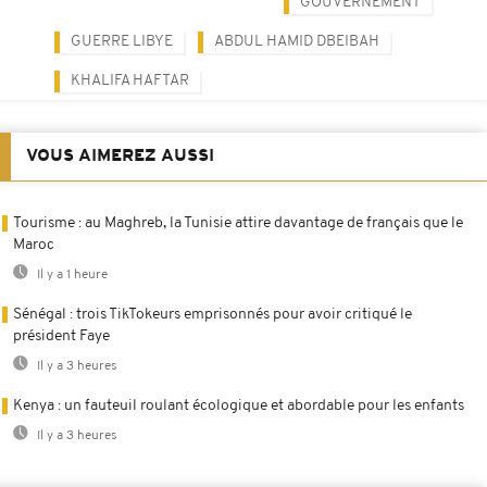
GOUVERNEMENT
GUERRE LIBYE
ABDUL HAMID DBEIBAH
KHALIFA HAFTAR
VOUS AIMEREZ AUSSI
Tourisme : au Maghreb, la Tunisie attire davantage de français que le
Maroc
Il y a 1 heure
Sénégal : trois TikTokeurs emprisonnés pour avoir critiqué le
président Faye
Il y a 3 heures
Kenya : un fauteuil roulant écologique et abordable pour les enfants
Il y a 3 heures