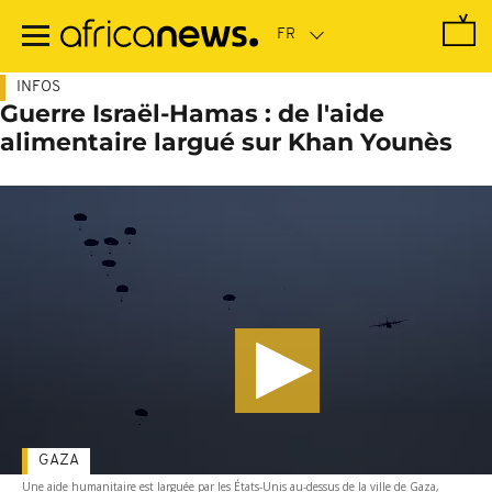
Passer
au
contenu
principal
INFOS
Guerre Israël-Hamas : de l'aide
alimentaire largué sur Khan Younès
GAZA
Une aide humanitaire est larguée par les États-Unis au-dessus de la ville de Gaza,