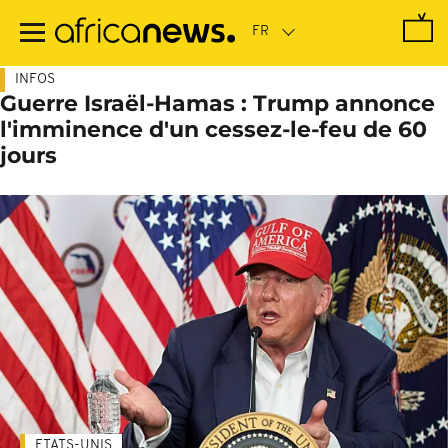
Passer
au
contenu
principal
INFOS
Guerre Israël-Hamas : Trump annonce
l'imminence d'un cessez-le-feu de 60
jours
ETATS-UNIS