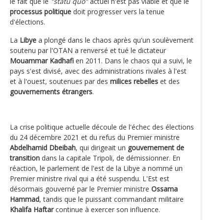
le fait que le
"statu quo"
actuel n'est pas viable et que le
processus politique
doit progresser vers la tenue
d'élections.
La
Libye
a plongé dans le chaos après qu'un soulèvement
soutenu par l'OTAN a renversé et tué le dictateur
Mouammar Kadhafi
en 2011. Dans le chaos qui a suivi, le
pays s'est divisé, avec des administrations rivales à l'est
et à l'ouest, soutenues par des
milices rebelles
et des
gouvernements étrangers
.
La crise politique actuelle découle de l'échec des élections
du 24 décembre 2021 et du refus du Premier ministre
Abdelhamid Dbeibah
, qui dirigeait un
gouvernement de
transition
dans la capitale Tripoli, de démissionner. En
réaction, le parlement de l'est de la Libye a nommé un
Premier ministre rival qui a été suspendu. L'Est est
désormais gouverné par le Premier ministre
Ossama
Hammad
, tandis que le puissant commandant militaire
Khalifa Haftar
continue à exercer son influence.