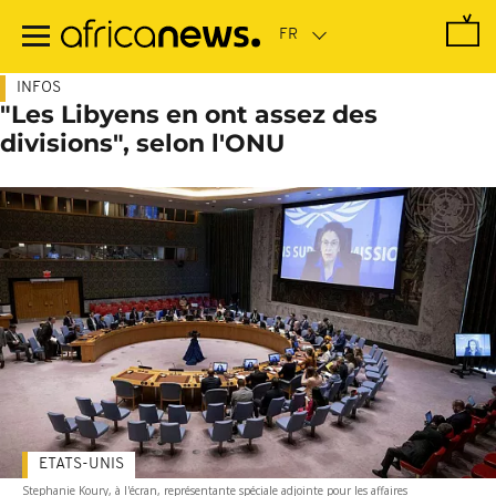
Passer
au
contenu
principal
INFOS
"Les Libyens en ont assez des
divisions", selon l'ONU
ETATS-UNIS
Stephanie Koury, à l'écran, représentante spéciale adjointe pour les affaires