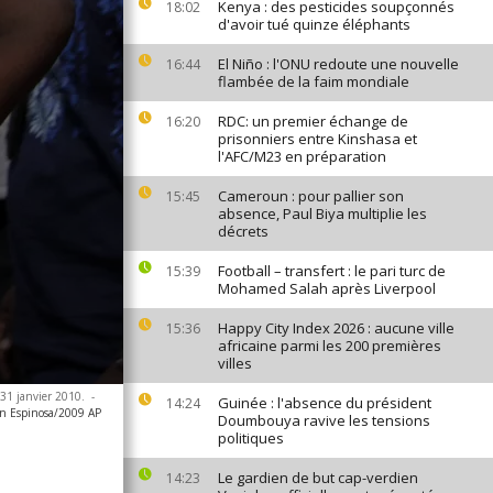
Kenya : des pesticides soupçonnés
18:02
d'avoir tué quinze éléphants
El Niño : l'ONU redoute une nouvelle
16:44
flambée de la faim mondiale
RDC: un premier échange de
16:20
prisonniers entre Kinshasa et
l'AFC/M23 en préparation
Cameroun : pour pallier son
15:45
absence, Paul Biya multiplie les
décrets
Football – transfert : le pari turc de
15:39
Mohamed Salah après Liverpool
Happy City Index 2026 : aucune ville
15:36
africaine parmi les 200 premières
villes
 31 janvier 2010.
-
Guinée : l'absence du président
14:24
n Espinosa/2009 AP
Doumbouya ravive les tensions
politiques
Le gardien de but cap-verdien
14:23