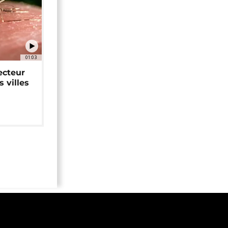
01:03
ecteur
 villes