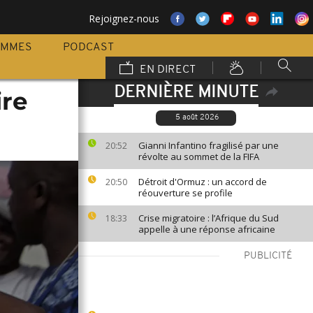
Rejoignez-nous
AMMES
PODCAST
EN DIRECT
DERNIÈRE MINUTE
ire
5 août 2026
Gianni Infantino fragilisé par une
20:52
révolte au sommet de la FIFA
Détroit d'Ormuz : un accord de
20:50
réouverture se profile
Crise migratoire : l’Afrique du Sud
18:33
appelle à une réponse africaine
PUBLICITÉ