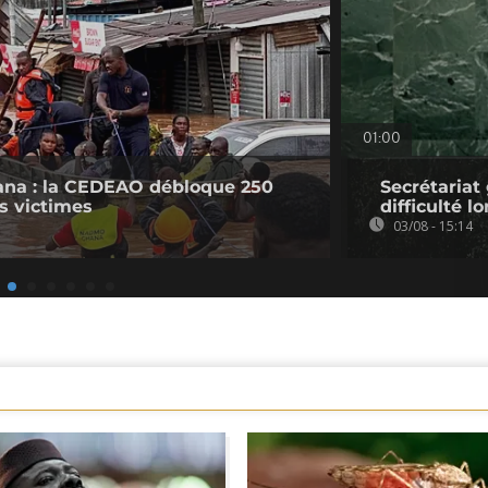
01:00
ana : la CEDEAO débloque 250
Secrétariat
es victimes
difficulté l
03/08 - 15:14