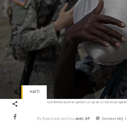
HAÏTI
Volume
Une femme sourit en portant un sac de riz lors d'une opérat
90%
avec AP
Dernière MAJ:
1
By Raachidah Anrifou