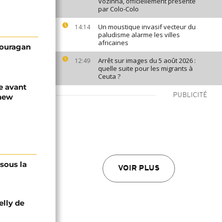
Vozinha, officiellement présenté
par Colo-Colo
Un moustique invasif vecteur du
14:14
paludisme alarme les villes
africaines
l'ouragan
Arrêt sur images du 5 août 2026 :
12:49
quelle suite pour les migrants à
Ceuta ?
te avant
PUBLICITÉ
thew
 sous la
VOIR PLUS
elly de