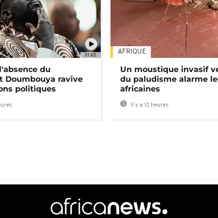
AFRIQUE
01:05
 l'absence du
Un moustique invasif v
nt Doumbouya ravive
du paludisme alarme les
ons politiques
africaines
eures
Il y a 12 heures