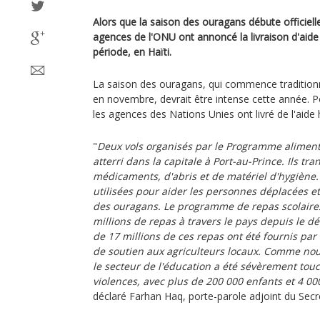
Alors que la saison des ouragans débute officiell
agences de l'ONU ont annoncé la livraison d'aide
période, en Haïti.
La saison des ouragans, qui commence traditionn
en novembre, devrait être intense cette année. Po
les agences des Nations Unies ont livré de l'aide 
"
Deux vols organisés par le Programme aliment
atterri dans la capitale à Port-au-Prince. Ils tr
médicaments, d'abris et de matériel d'hygiène.
utilisées pour aider les personnes déplacées et
des ouragans. Le programme de repas scolaires
millions de repas à travers le pays depuis le dé
de 17 millions de ces repas ont été fournis pa
de soutien aux agriculteurs locaux. Comme no
le secteur de l'éducation a été sévèrement tou
violences, avec plus de 200 000 enfants et 4 0
déclaré Farhan Haq, porte-parole adjoint du Secr