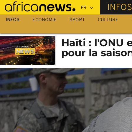
Passer
INFO
au
contenu
INFOS
ECONOMIE
SPORT
CULTURE
principal
Haïti : l'ONU
pour la saiso