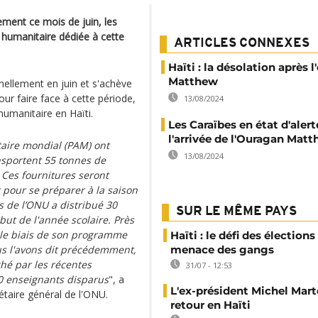
ement ce mois de juin, les
 humanitaire dédiée à cette
ARTICLES CONNEXES
Haïti : la désolation après 
Matthew
ellement en juin et s'achève
ur faire face à cette période,
13/08/2024
humanitaire en Haïti.
Les Caraïbes en état d'aler
l'arrivée de l'Ouragan Mat
aire mondial (PAM) ont
13/08/2024
ansportent 55 tonnes de
 Ces fournitures seront
 pour se préparer à la saison
 de l’ONU a distribué 30
SUR LE MÊME PAYS
but de l'année scolaire. Près
r le biais de son programme
Haïti : le défi des élections
us l'avons dit précédemment,
menace des gangs
ché par les récentes
31/07 - 12:53
00 enseignants disparus
", a
L'ex-président Michel Mart
étaire général de l'ONU.
retour en Haïti