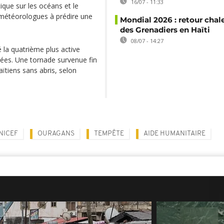
16/07 - 11:33
que sur les océans et le
météorologues à prédire une
Mondial 2026 : retour chal
des Grenadiers en Haïti
08/07 - 14:27
é la quatrième plus active
ées. Une tornade survenue fin
aïtiens sans abris, selon
NICEF
OURAGANS
TEMPÊTE
AIDE HUMANITAIRE