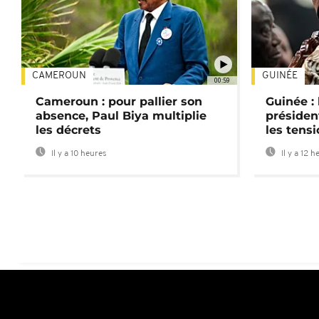
CAMEROUN
GUINÉE
00:59
Cameroun : pour pallier son
Guinée :
absence, Paul Biya multiplie
préside
les décrets
les tensi
Il y a 10 heures
Il y a 12 h