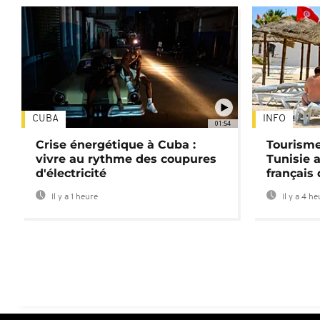
CUBA
INFO
01:54
Crise énergétique à Cuba :
Tourisme
vivre au rythme des coupures
Tunisie 
d'électricité
français
Il y a 1 heure
Il y a 4 h