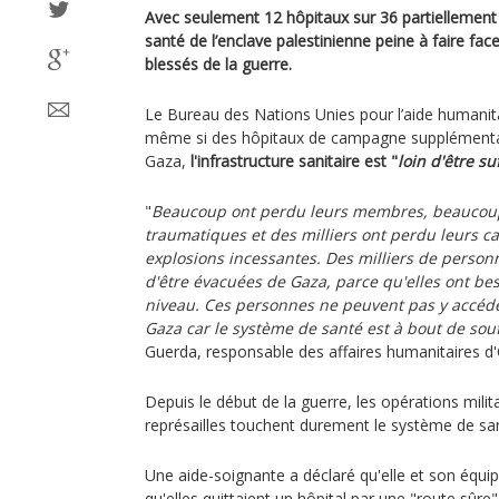
Avec seulement 12 hôpitaux sur 36 partiellement
santé de l’enclave palestinienne peine à faire face
blessés de la guerre.
Le Bureau des Nations Unies pour l’aide humanit
même si des hôpitaux de campagne supplémentai
Gaza,
l'infrastructure sanitaire est "
loin d'être su
"
Beaucoup ont perdu leurs membres, beaucoup 
traumatiques et des milliers ont perdu leurs ca
explosions incessantes. Des milliers de perso
d'être évacuées de Gaza, parce qu'elles ont be
niveau. Ces personnes ne peuvent pas y accéder
Gaza car le système de santé est à bout de souf
Guerda, responsable des affaires humanitaires 
Depuis le début de la guerre, les opérations milit
représailles touchent durement le système de sa
Une aide-soignante a déclaré qu'elle et son équi
qu'elles quittaient un hôpital par une "route sûre"