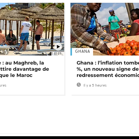
GHANA
01:01
 : au Maghreb, la
Ghana : l’inflation tomb
attire davantage de
%, un nouveau signe de
 que le Maroc
redressement économi
eures
Il y a 5 heures