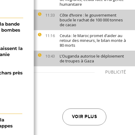
humanitaire
Côte d’Ivoire : le gouvernement
11:33
boucle le rachat de 100 000 tonnes
 la bande
de cacao
es bombes
Ceuta : le Maroc promet d’aider au
11:16
retour des mineurs, le bilan monte à
80 morts
aissent la
danie
L’Ouganda autorise le déploiement
10:43
de troupes à Gaza
chars près
PUBLICITÉ
VOIR PLUS
la
rappes