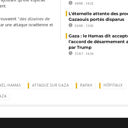
04/08 - 14:32
ent.
L'éternelle attente des pr
trouvaient "
des dizaines de
Gazaouis portés disparus
par une attaque israélienne et
03/08 - 15:00
Gaza : le Hamas dit accept
l'accord de désarmement 
par Trump
31/07 - 14:36
AËL-HAMAS
ATTAQUE SUR GAZA
RAFAH
HÔPITAUX
AZA