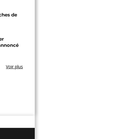
oches de
er
annoncé
Voir plus