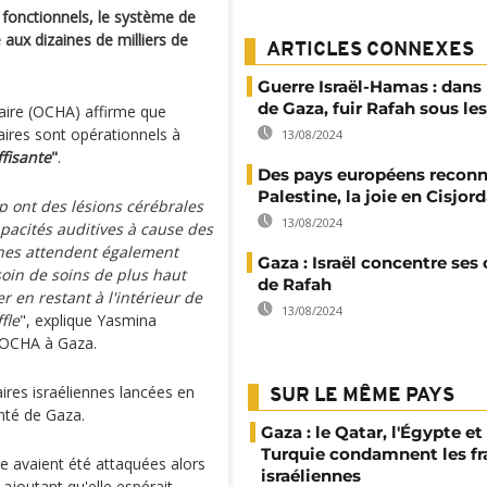
 fonctionnels, le système de
 aux dizaines de milliers de
ARTICLES CONNEXES
Guerre Israël-Hamas : dans
de Gaza, fuir Rafah sous l
aire (OCHA) affirme que
res sont opérationnels à
13/08/2024
ffisante
"
.
Des pays européens reconn
Palestine, la joie en Cisjor
ont des lésions cérébrales
13/08/2024
pacités auditives à cause des
nnes attendent également
Gaza : Israël concentre ses 
soin de soins de plus haut
de Rafah
 en restant à l'intérieur de
13/08/2024
fle
", explique Yasmina
d'OCHA à Gaza.
aires israéliennes lancées en
SUR LE MÊME PAYS
nté de Gaza.
Gaza : le Qatar, l'Égypte et 
Turquie condamnent les f
pe avaient été attaquées alors
israéliennes
 ajoutant qu'elle espérait