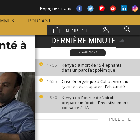
Rejoignez-nous
AMMES
PODCAST
EN DIRECT
DERNIÈRE MINUTE
nté à
7 août 2026
Kenya : la mort de 15 éléphants
17:55
dans un parc fait polémique
Crise énergétique à Cuba : vivre au
16:55
rythme des coupures d'électricité
Kenya : la Bourse de Nairobi
16:40
prépare un fonds d’investissement
consacré à l’IA
PUBLICITÉ