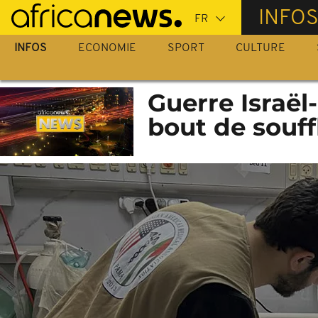
Passer
INFO
au
contenu
INFOS
ECONOMIE
SPORT
CULTURE
principal
Guerre Israël
bout de souff