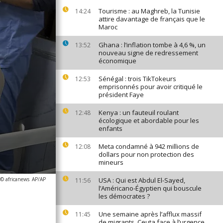
Tourisme : au Maghreb, la Tunisie
14:24
attire davantage de français que le
Maroc
Ghana : l’inflation tombe à 4,6 %, un
13:52
nouveau signe de redressement
économique
Sénégal : trois TikTokeurs
12:53
emprisonnés pour avoir critiqué le
président Faye
Kenya : un fauteuil roulant
12:48
écologique et abordable pour les
enfants
Meta condamné à 942 millions de
12:08
dollars pour non protection des
mineurs
 © africanews
AP/AP
USA : Qui est Abdul El-Sayed,
11:56
l’Américano-Égyptien qui bouscule
les démocrates ?
Une semaine après l’afflux massif
11:45
de migrants, Ceuta face à l’urgence