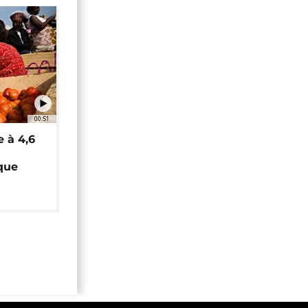
00:51
e à 4,6
que