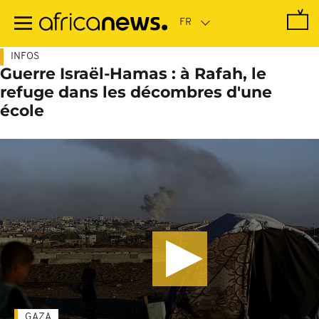
Passer
au
contenu
principal
INFOS
Guerre Israël-Hamas : à Rafah, le
refuge dans les décombres d'une
école
GAZA