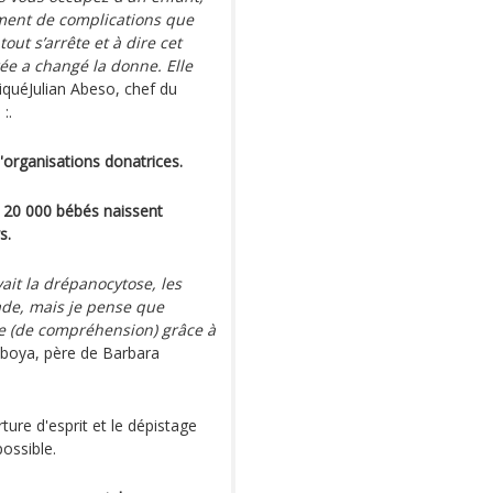
llement de complications que
t s’arrête et à dire cet
ée a changé la donne. Elle
iquéJulian Abeso, chef du
 :.
'organisations donatrices.
n 20 000 bébés naissent
s.
ait la drépanocytose, les
de, mais je pense que
re (de compréhension) grâce à
iboya, père de Barbara
ture d'esprit et le dépistage
possible.