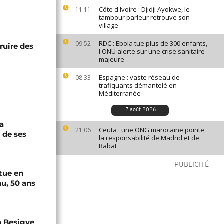
Côte d'Ivoire : Djidji Ayokwe, le
11:11
tambour parleur retrouve son
village
RDC : Ebola tue plus de 300 enfants,
09:52
ruire des
l'ONU alerte sur une crise sanitaire
majeure
Espagne : vaste réseau de
08:33
trafiquants démantelé en
Méditerranée
7 août 2026
a
Ceuta : une ONG marocaine pointe
21:06
 de ses
la responsabilité de Madrid et de
Rabat
PUBLICITÉ
tue en
u, 50 ans
a Besigye