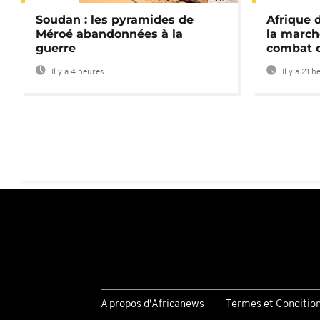
Soudan : les pyramides de
Afrique 
Méroé abandonnées à la
la march
guerre
combat 
Il y a 4 heures
Il y a 21 h
A propos d'Africanews
Termes et Conditio