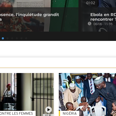
01:02
bsence, l'inquiétude grandit
Ebola en RD
a
rencontrer 
06/08 - 11:36
ONTRE LES FEMMES
NIGÉRIA
02:30