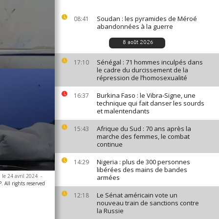
Soudan : les pyramides de Méroé
08:41
abandonnées à la guerre
8 août 2026
Sénégal : 71 hommes inculpés dans
17:10
le cadre du durcissement de la
répression de l’homosexualité
Burkina Faso : le Vibra-Signe, une
16:37
technique qui fait danser les sourds
et malentendants
Afrique du Sud : 70 ans après la
15:43
marche des femmes, le combat
continue
Nigeria : plus de 300 personnes
14:29
libérées des mains de bandes
 le 24 avril 2024
-
armées
All rights reserved
Le Sénat américain vote un
12:18
nouveau train de sanctions contre
la Russie