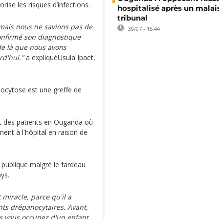
ise les risques d’infections.
hospitalisé après un malai
tribunal
 mais nous ne savions pas de
30/07 - 15:44
confirmé son diagnostique
r de là que nous avons
rd'hui."
a expliquéUsula Ipaet,
nocytose est une greffe de
rt des patients en Ouganda où
ent à l'hôpital en raison de
 publique malgré le fardeau
ys.
miracle, parce qu'il a
nts drépanocytaires. Avant,
us vous occupez d'un enfant,