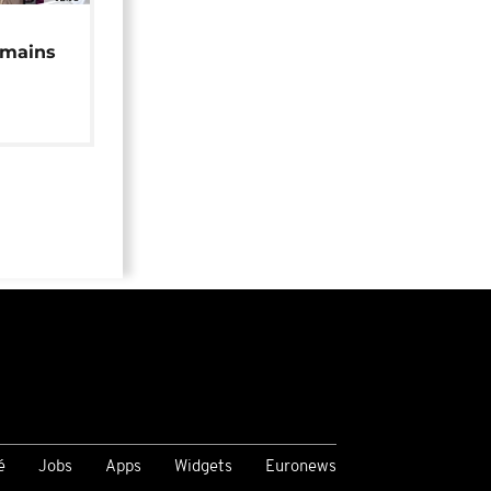
 mains
é
Jobs
Apps
Widgets
Euronews