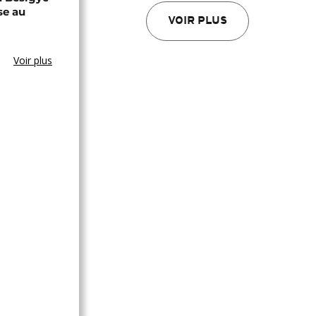
se au
VOIR PLUS
Voir plus