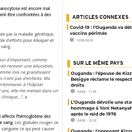
épanocytose est encore mal
vent être confrontées à des
ARTICLES CONNEXES
Covid-19 : l'Ouganda va dét
vaccins périmés
chée par la maladie génétique,
ble d'efforts pour éduquer et
13/08/2024
 sang.
'un d'important, comme
SUR LE MÊME PAYS
ait recevoir une éducation,
 comme moi ne grandissent
Ouganda : l'épouse de Kizz
ils n'ont pas d'enfants. Ma
Besigye réclame le respect
m'emmener à l'hôpital
droits
12 ans, elle me mettait dans un
04/08 - 11:39
 clinique...",
a
L’Ouganda dévoile une sta
hommage à Yoni Netanyah
après le raid de 1976
 affecte l’hémoglobine des
04/08 - 10:26
e sang.
Les globules rouges se
n sanguine ce qui peut causer
Ouganda : l'opposant Kizz