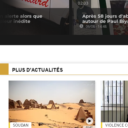
02:03
n alerte alors que
Après 58 jours d'a
pleur inédite
autour de Paul Biy
06/08 - 14:48
PLUS D'ACTUALITÉS
SOUDAN
VIOLENCE C
01:47