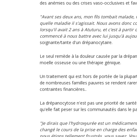
des anémies ou des crises vaso-occlusives et favor
"Avant ses deux ans, mon fils tombait malade,
quelle maladie il s'agissait. Nous avons donc 
lorsqu'il avait 2 ans à Atuturu, et c'est à parti
commencé à nous battre avec lui jusqu'à aujou
soignante/tante d'un drépanocytaire.
Le seul remède à la douleur causée par la drépa
moelle osseuse ou une thérapie génique.
Un traitement qui est hors de portée de la plupa
de nombreuses familles pauvres se rendent rarem
contraintes financières..
La drépanocytose n'est pas une priorité de santé
qu'elle fait peser sur les communautés dans le pa
"Je dirais que l'hydroxyurée est un médicament 
changé le cours de la prise en charge des enfa
nous étions tellement frustrés, vous savez. Vo