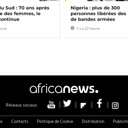
du Sud : 70 ans après
Nigeria : plus de 300
e des femmes, le
personnes libérées des
continue
de bandes armées
eures
Il y a 22 heures
Réseaux sociaux
ns
Contacts
Politique de Cookie
Distribution
Publicit