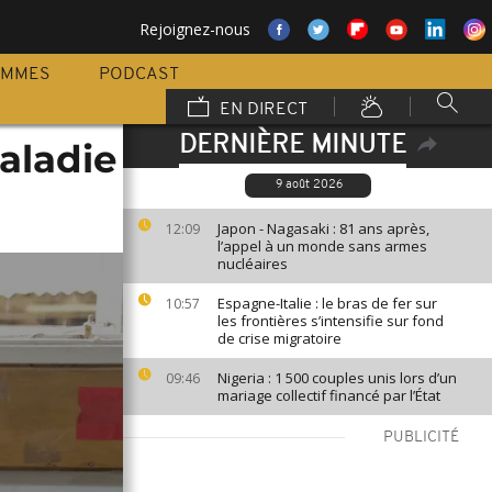
Rejoignez-nous
AMMES
PODCAST
EN DIRECT
DERNIÈRE MINUTE
aladie
9 août 2026
Japon - Nagasaki : 81 ans après,
12:09
l’appel à un monde sans armes
nucléaires
Espagne-Italie : le bras de fer sur
10:57
les frontières s’intensifie sur fond
de crise migratoire
Nigeria : 1 500 couples unis lors d’un
09:46
mariage collectif financé par l’État
PUBLICITÉ