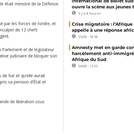
international de ballet sud
le était ministre de la Défense
ouvre la scène aux jeunes 
Il y a 8 heures
 par les forces de l’ordre, et
Crise migratoire : l’Afriqu
’inculper de 12 chefs
appelle à une réponse afri
gent.
05/08 - 18:38
Amnesty met en garde con
 Parlement et de législateur
harcèlement anti-immigré
tive judiciaire de bloquer son
Afrique du Sud
04/08 - 15:35
 de fuir et qu’elle aurait
ris sa pension d’État et
ande de libération sous