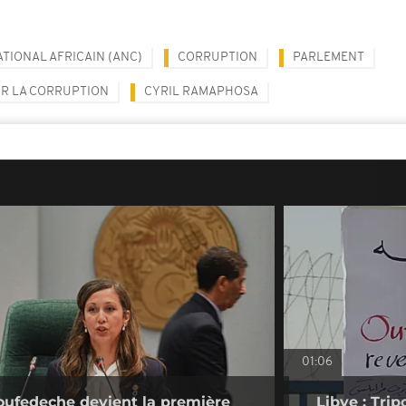
TIONAL AFRICAIN (ANC)
CORRUPTION
PARLEMENT
R LA CORRUPTION
CYRIL RAMAPHOSA
01:06
Boufedeche devient la première
Libye : Trip