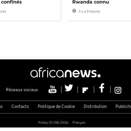
 confinés
Rwanda connu
eures
Il y a 3 heures
Réseaux sociaux
ns
Contacts
Politique de Cookie
Distribution
Publicit
Friday 07/08/2026