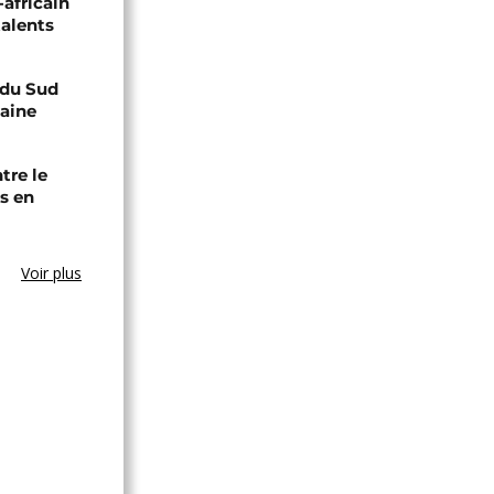
-africain
talents
e du Sud
caine
tre le
s en
Voir plus