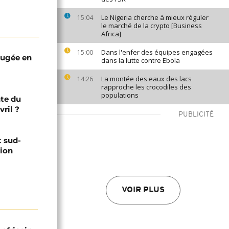
Le Nigeria cherche à mieux réguler
15:04
le marché de la crypto [Business
Africa]
Dans l'enfer des équipes engagées
15:00
jugée en
dans la lutte contre Ebola
La montée des eaux des lacs
14:26
rapproche les crocodiles des
populations
nte du
vril ?
PUBLICITÉ
t sud-
tion
VOIR PLUS