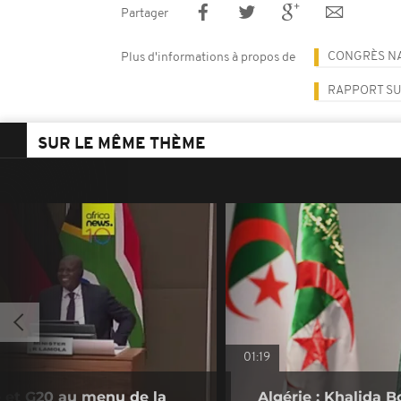
Partager
CONGRÈS NA
Plus d'informations à propos de
RAPPORT SU
SUR LE MÊME THÈME
01:19
e et G20 au menu de la
Algérie : Khalida 