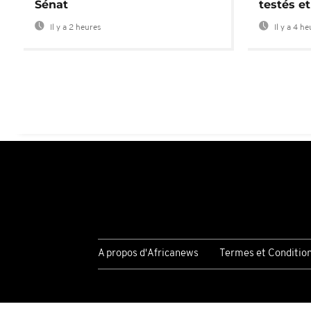
Sénat
testés et
Il y a 2 heures
Il y a 4 h
A propos d'Africanews
Termes et Conditio