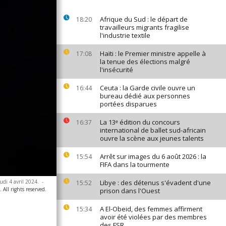
Afrique du Sud : le départ de
18:20
travailleurs migrants fragilise
l'industrie textile
Haïti : le Premier ministre appelle à
17:08
la tenue des élections malgré
l'insécurité
Ceuta : la Garde civile ouvre un
16:44
bureau dédié aux personnes
portées disparues
La 13ᵉ édition du concours
16:37
international de ballet sud-africain
ouvre la scène aux jeunes talents
Arrêt sur images du 6 août 2026 : la
15:54
FIFA dans la tourmente
udi 4 avril 2024.
-
Libye : des détenus s'évadent d'une
15:52
ll rights reserved.
prison dans l'Ouest
A El-Obeid, des femmes affirment
15:34
avoir été violées par des membres
des FSR