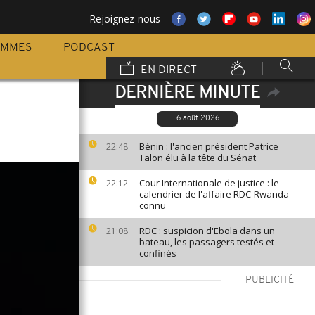
Rejoignez-nous
AMMES
PODCAST
EN DIRECT
DERNIÈRE MINUTE
6 août 2026
Bénin : l'ancien président Patrice
22:48
Talon élu à la tête du Sénat
Cour Internationale de justice : le
22:12
calendrier de l'affaire RDC-Rwanda
connu
RDC : suspicion d'Ebola dans un
21:08
bateau, les passagers testés et
confinés
PUBLICITÉ