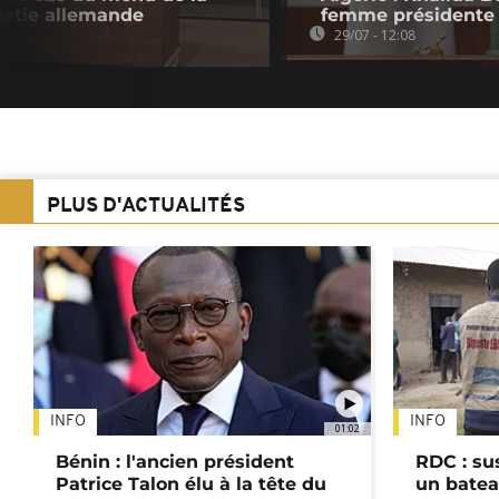
omatie allemande
femme présidente 
29/07 - 12:08
PLUS D'ACTUALITÉS
INFO
INFO
01:02
Bénin : l'ancien président
RDC : su
Patrice Talon élu à la tête du
un batea