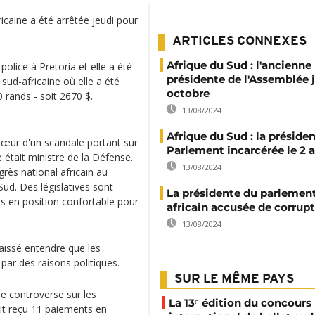
caine a été arrêtée jeudi pour
ARTICLES CONNEXES
Afrique du Sud : l'ancienne
olice à Pretoria et elle a été
présidente de l'Assemblée 
sud-africaine où elle a été
octobre
 rands - soit 2670 $.
13/08/2024
Afrique du Sud : la préside
cœur d'un scandale portant sur
Parlement incarcérée le 2 a
 était ministre de la Défense.
13/08/2024
grès national africain au
Sud. Des législatives sont
La présidente du parlemen
as en position confortable pour
africain accusée de corrup
13/08/2024
aissé entendre que les
par des raisons politiques.
SUR LE MÊME PAYS
e controverse sur les
La 13ᵉ édition du concours
it reçu 11 paiements en