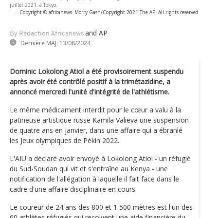
juillet 2021, à Tokyo.
-
Copyright © africanews
Morry Gash/Copyright 2021 The AP. All rights reserved
and AP
By Rédaction Africanews
Dernière MAJ:
13/08/2024
Dominic Lokolong Atiol a été provisoirement suspendu
après avoir été contrôlé positif à la trimétazidine, a
annoncé mercredi l'unité d'intégrité de l'athlétisme.
Le même médicament interdit pour le cœur a valu à la
patineuse artistique russe Kamila Valieva une suspension
de quatre ans en janvier, dans une affaire qui a ébranlé
les Jeux olympiques de Pékin 2022.
L'AIU a déclaré avoir envoyé à Lokolong Atiol - un réfugié
du Sud-Soudan qui vit et s'entraîne au Kenya - une
notification de l'allégation à laquelle il fait face dans le
cadre d'une affaire disciplinaire en cours
Le coureur de 24 ans des 800 et 1 500 mètres est l'un des
60 athlètes réfugiés qui reçoivent une aide financière du