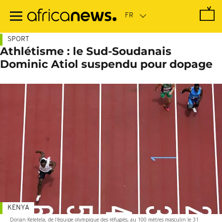
Passer
au
contenu
principal
SPORT
Athlétisme : le Sud-Soudanais
Dominic Atiol suspendu pour dopage
KENYA
Dorian Keletela, de l'équipe olympique des réfugiés, au 100 mètres masculin le 31