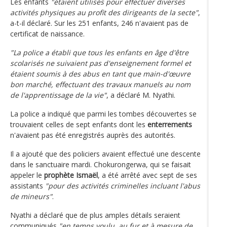
Les enfants
"étaient utilisés pour effectuer diverses
activités physiques au profit des dirigeants de la secte"
,
a-t-il déclaré. Sur les 251 enfants, 246 n'avaient pas de
certificat de naissance.
"La police a établi que tous les enfants en âge d'être
scolarisés ne suivaient pas d'enseignement formel et
étaient soumis à des abus en tant que main-d'œuvre
bon marché, effectuant des travaux manuels au nom
de l'apprentissage de la vie"
, a déclaré M. Nyathi.
La police a indiqué que parmi les tombes découvertes se
trouvaient celles de sept enfants dont les
enterrements
n'avaient pas été enregistrés auprès des autorités.
Il a ajouté que des policiers avaient effectué une descente
dans le sanctuaire mardi. Chokurongerwa, qui se faisait
appeler le
prophète Ismaël
, a été arrêté avec sept de ses
assistants
"pour des activités criminelles incluant l'abus
de mineurs"
.
Nyathi a déclaré que de plus amples détails seraient
communiqués
"en temps voulu, au fur et à mesure de