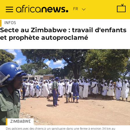
Passer
au
contenu
principal
INFOS
Secte au Zimbabwe : travail d'enfants
et prophète autoproclamé
ZIMBABWE
Des policiers avec des chiens à un sanctuaire dans une ferme à environ 34 km au