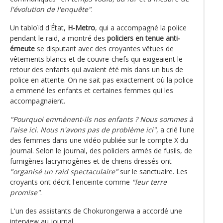
l'évolution de l'enquête"
.
Un tabloïd d'État,
H-Metro
, qui a accompagné la police
pendant le raid, a montré des
policiers en tenue anti-
émeute
se disputant avec des croyantes vêtues de
vêtements blancs et de couvre-chefs qui exigeaient le
retour des enfants qui avaient été mis dans un bus de
police en attente. On ne sait pas exactement où la police
a emmené les enfants et certaines femmes qui les
accompagnaient.
"Pourquoi emmènent-ils nos enfants ? Nous sommes à
l'aise ici. Nous n'avons pas de problème ici"
, a crié l'une
des femmes dans une vidéo publiée sur le compte X du
journal. Selon le journal, des policiers armés de fusils, de
fumigènes lacrymogènes et de chiens dressés ont
"organisé un raid spectaculaire"
sur le sanctuaire. Les
croyants ont décrit l'enceinte comme
"leur terre
promise"
.
L'un des assistants de Chokurongerwa a accordé une
interview au journal.