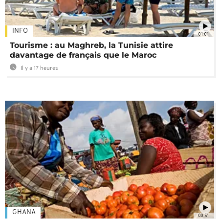
INFO
01:01
Tourisme : au Maghreb, la Tunisie attire
davantage de français que le Maroc
Il y a 17 heures
GHANA
00:51