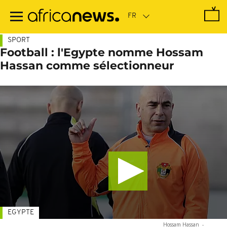
Passer
au
contenu
principal
SPORT
Football : l'Egypte nomme Hossam
Hassan comme sélectionneur
EGYPTE
Hossam Hassan
-