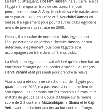
En tant qu'attaquant,
Hossam Hassan
, né au Caire, a aidé
l'Égypte à remporter trois de ces titres. Il a joué
principalement pour
Al Ahly
, le club de sa ville natale, avec
un séjour au PAOK en Grèce et à
Neuchâtel Xamax
en
Suisse. Il a également joué pour d'autres clubs égyptiens
avant de prendre sa retraite en 2008.
Depuis, il a entraîné de nombreux clubs égyptiens et
l'équipe nationale de Jordanie.
Ibrahim Hassan
, ancien
défenseur, a également joué pour l'Égypte et a
accompagné son frère dans différents clubs.
La fédération égyptienne avait déclaré qu'elle cherchait un
entraîneur étranger pour succéder à Vitória. Le Français
Hervé Renard
était pressenti pour prendre la relève.
Vitória, qui a été nommé sélectionneur de l'Égypte pour
quatre ans en 2022, n'a pas réussi à tirer le meilleur de
son équipe. Les Pharaons ont fait match nul à tous leurs
matchs de groupe de la Coupe d'Afrique sur le même
score de 2-2 contre le
Mozambique
, le
Ghana
et le
Cap-
Vert
avant de s'incliner aux tirs au but contre le Congo.