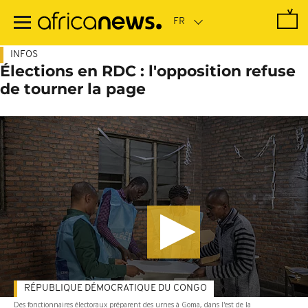
Passer
au
contenu
principal
INFOS
Élections en RDC : l'opposition refuse
de tourner la page
RÉPUBLIQUE DÉMOCRATIQUE DU CONGO
Des fonctionnaires électoraux préparent des urnes à Goma, dans l'est de la