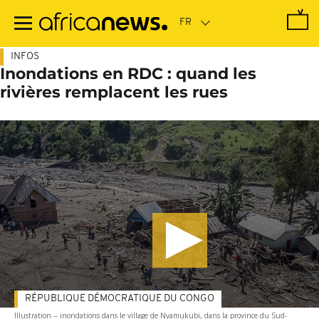
Passer
au
contenu
principal
INFOS
Inondations en RDC : quand les
rivières remplacent les rues
RÉPUBLIQUE DÉMOCRATIQUE DU CONGO
Illustration -- inondations dans le village de Nyamukubi, dans la province du Sud-