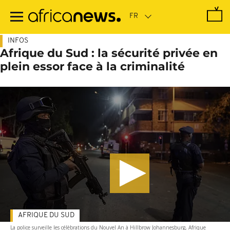
Passer
au
contenu
principal
INFOS
Afrique du Sud : la sécurité privée en
plein essor face à la criminalité
AFRIQUE DU SUD
La police surveille les célèbrations du Nouvel An à Hillbrow Johannesburg, Afrique