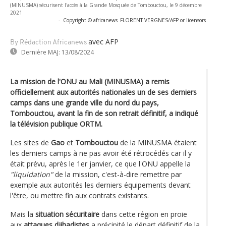
(MINUSMA) sécurisent l'accès à la Grande Mosquée de Tombouctou, le 9 décembre
2021
-
Copyright © africanews
FLORENT VERGNES/AFP or licensors
avec AFP
By Rédaction Africanews
Dernière MAJ:
13/08/2024
La mission de l'ONU au Mali (MINUSMA) a remis
officiellement aux autorités nationales un de ses derniers
camps dans une grande ville du nord du pays,
Tombouctou, avant la fin de son retrait définitif, a indiqué
la télévision publique ORTM.
Les sites de
Gao
et
Tombouctou
de la MINUSMA étaient
les derniers camps à ne pas avoir été rétrocédés car il y
était prévu, après le 1er janvier, ce que l'ONU appelle la
"liquidation"
de la mission, c'est-à-dire remettre par
exemple aux autorités les derniers équipements devant
l'être, ou mettre fin aux contrats existants.
Mais la
situation sécuritaire
dans cette région en proie
aux
attaques djihadistes
a précipité le départ définitif de la