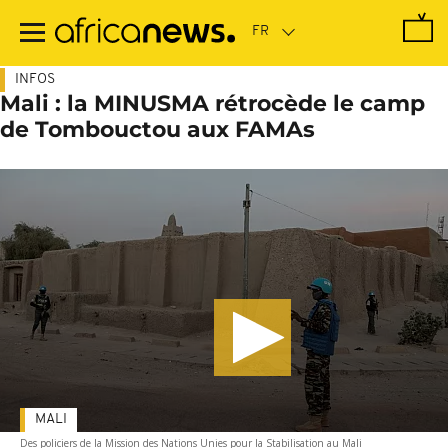
Passer
au
contenu
principal
INFOS
Mali : la MINUSMA rétrocède le camp
de Tombouctou aux FAMAs
MALI
Des policiers de la Mission des Nations Unies pour la Stabilisation au Mali