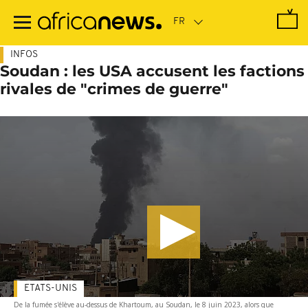
Passer
au
contenu
principal
INFOS
Soudan : les USA accusent les factions
rivales de "crimes de guerre"
ETATS-UNIS
De la fumée s'élève au-dessus de Khartoum, au Soudan, le 8 juin 2023, alors que